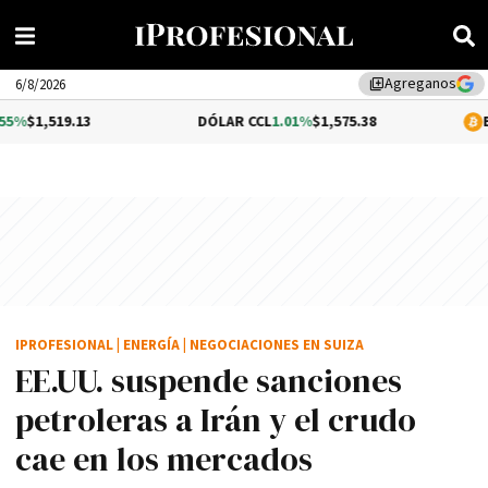
Agreganos
library_add
6/8/2026
.13
DÓLAR CCL
1.01%
$1,575.38
BITCOIN
0.
IPROFESIONAL
|
ENERGÍA
|
NEGOCIACIONES EN SUIZA
EE.UU. suspende sanciones
petroleras a Irán y el crudo
cae en los mercados