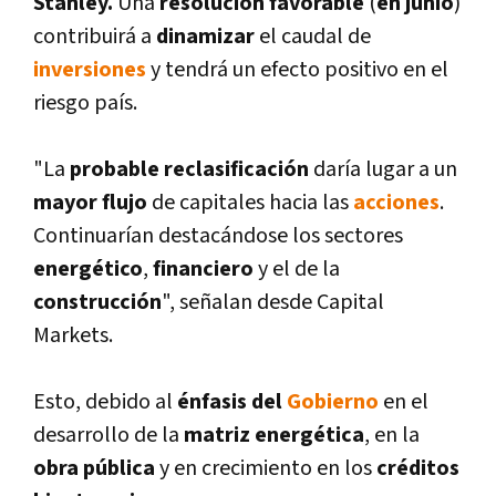
Stanley.
Una
resolución favorable
(
en
junio
)
contribuirá a
dinamizar
el caudal de
inversiones
y tendrá un efecto positivo en el
riesgo paí­s.
"La
probable reclasificación
darí­a lugar a un
mayor flujo
de capitales hacia las
acciones
.
Continuarí­an destacándose los sectores
energético
,
financiero
y el de la
construcción
", señalan desde Capital
Markets.
Esto, debido al
énfasis del
Gobierno
en el
desarrollo de la
matriz energética
, en la
obra pública
y en crecimiento en los
créditos