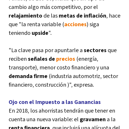
cambio algo más competitivo, por el
relajamiento
de las
metas de inflación
, hace
que "la renta variable (
acciones
) siga
teniendo
upside
".
"La clave pasa por apuntarle a
sectores
que
reciben
señales de
precios
(energí­a,
transporte), menor costo financiero y una
demanda firme
(industria automotriz, sector
financiero, construcción )", expresa.
Ojo con el Impuesto a las Ganancias
En 2018, los ahorristas tendrán que tener en
cuenta una nueva variable: el
gravamen
a la
renta financiera
, que incluirá una alí­cuota del