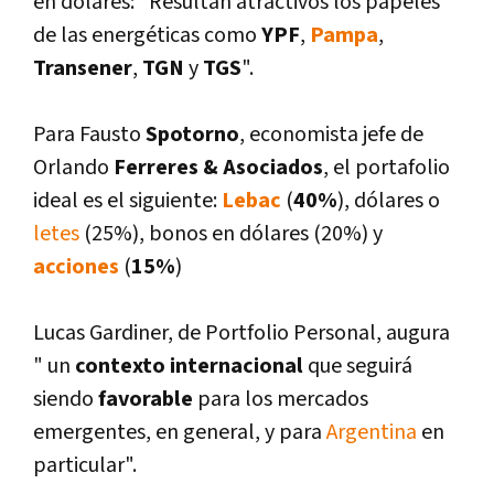
en dólares: "Resultan atractivos los papeles
de las energéticas como
YPF
,
Pampa
,
Transener
,
TGN
y
TGS
".
Para Fausto
Spotorno
, economista jefe de
Orlando
Ferreres & Asociados
, el portafolio
ideal es el siguiente:
Lebac
(
40%
), dólares o
letes
(25%), bonos en dólares (20%) y
acciones
(
15%
)
Lucas Gardiner, de Portfolio Personal, augura
" un
contexto internacional
que seguirá
siendo
favorable
para los mercados
emergentes, en general, y para
Argentina
en
particular".