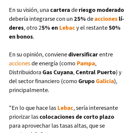
En su visión, una
cartera
de
riesgo moderado
deberí­a integrarse con un
25%
de
acciones
lí­
deres
, otro 2
5% en
Lebac
y el restante
50%
en bonos
.
En su opinión, conviene
diversificar
entre
acciones
de energí­a (como
Pampa
,
Distribuidora
Gas Cuyana
,
Central Puerto
) y
del sector financiero (como
Grupo
Galicia
),
principalmente.
"En lo que hace las
Lebac
, serí­a interesante
priorizar las
colocaciones de corto plazo
para aprovechar las tasas altas, que se