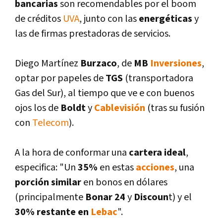
bancarias
son recomendables por el boom
de créditos
UVA
, junto con las
energéticas
y
las de firmas prestadoras de servicios.
Diego Martí­nez
Burzaco
, de
MB
Inversiones
,
optar por papeles de
TGS
(transportadora
Gas del Sur), al tiempo que ve e con buenos
ojos los de
Boldt
y
Cablevisión
(tras su fusión
con
Telecom
).
A la hora de conformar una
cartera ideal
,
especifica: "Un
35%
en estas
acciones
, una
porción similar
en bonos en dólares
(principalmente
Bonar 24
y
Discoun
t) y el
30% restante en
Lebac
".