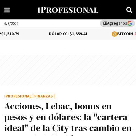
Agreganos
library_add
6/8/2026
DÓLAR CCL
$1,559.41
BITCOIN
-0.02%
$64,528.
IPROFESIONAL
|
FINANZAS
|
Acciones, Lebac, bonos en
pesos y en dólares: la "cartera
ideal" de la City tras cambio en