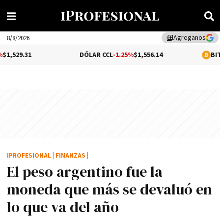
Agreganos
library_add
8/8/2026
DÓLAR CCL
-1.25%
$1,556.14
BITCOIN
0.01
IPROFESIONAL
|
FINANZAS
|
El peso argentino fue la
moneda que más se devaluó en
lo que va del año