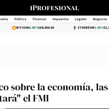
nomía
Política
Finanzas
Impuestos
Legales
Negocios
Management
BITCOIN
0.48%
$64,856.00
ETHEREUM
1.08%
$1,918.35
co sobre la economí­a, las
tará" el FMI