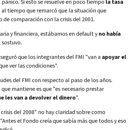
l pánico. Si esto se resuelve en poco tiempo
la tasa
r, al tiempo que remarcó que la situación que
o de comparación con la crisis del 2001.
aria y financiera, estábamos en default y
no habí­a
, sostuvo.
seguró que los integrantes del FMI "van a
apoyar el
que ver las condiciones".
litudes del FMI con respecto al paso de los años.
as que mantiene es que "es necesario prestar
e les van a devolver el dinero
".
crisis del 2008" no hay claridad sobre como
Antes el Fondo creí­a que sabí­a más que todos y eso
ndicó.