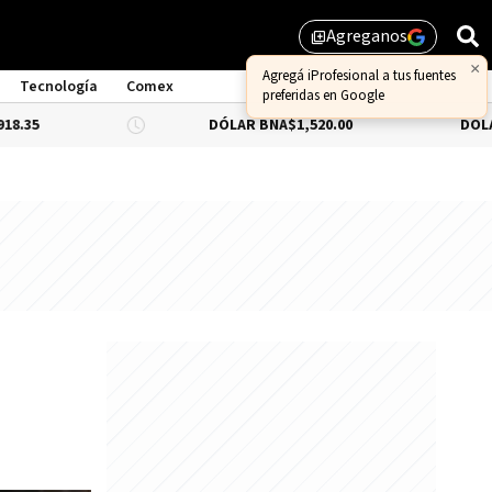
Agreganos
library_add
×
Agregá iProfesional a tus fuentes
Tecnología
Comex
preferidas en Google
DÓLAR BNA
$1,520.00
DÓLAR BLUE
-0.