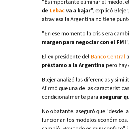
"Es importante eliminar el miedo, e
de
Lebac
va a bajar
", explicó Bleje
atraviesa la Argentina no tiene punt
"En ese momento la crisis era cambi
margen para negociar con el FMI
"
El ex presidente del
Banco Central
a
préstamo a la Argentina
pero hay 
Blejer analizó las diferencias y simi
Afirmó que una de las caracterí­stic
condicionalmente para
asegurar qu
No obatante, aseguró que "desde la 
funcionan los modelos económicos. "
cambió. Hoy todo es muy confuso", i