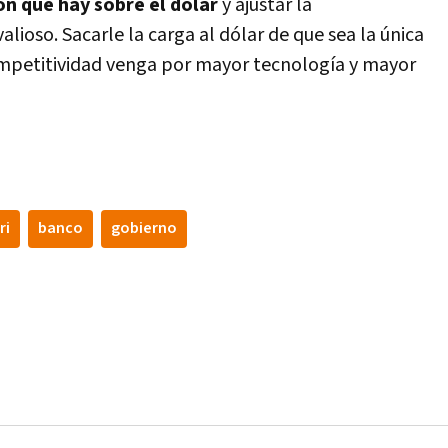
ón que hay sobre el dólar
y ajustar la
lioso. Sacarle la carga al dólar de que sea la única
ompetitividad venga por mayor tecnologí­a y mayor
ri
banco
gobierno