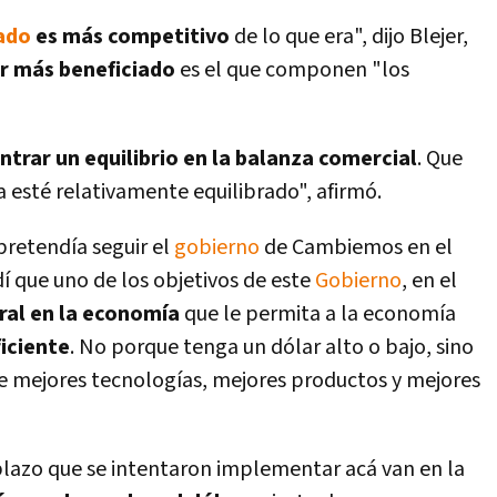
ado
es más competitivo
de lo que era", dijo Blejer,
or más beneficiado
es el que componen "los
ntrar un equilibrio en la balanza comercial
. Que
a esté relativamente equilibrado", afirmó.
retendí­a seguir el
gobierno
de Cambiemos en el
í­ que uno de los objetivos de este
Gobierno
, en el
ral en la economí­a
que le permita a la economí­a
iciente
. No porque tenga un dólar alto o bajo, sino
e mejores tecnologí­as, mejores productos y mejores
plazo que se intentaron implementar acá van en la