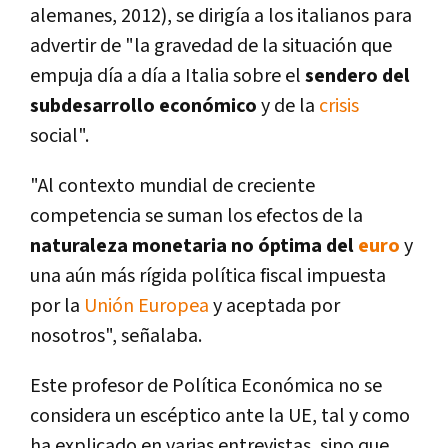
alemanes, 2012), se dirigí­a a los italianos para
advertir de "la gravedad de la situación que
empuja dí­a a dí­a a Italia sobre el
sendero del
subdesarrollo económico
y de la
crisis
social".
"Al contexto mundial de creciente
competencia se suman los efectos de la
naturaleza monetaria no óptima del
euro
y
una aún más rí­gida polí­tica fiscal impuesta
por la
Unión Europea
y aceptada por
nosotros", señalaba.
Este profesor de Polí­tica Económica no se
considera un escéptico ante la UE, tal y como
ha explicado en varias entrevistas, sino que