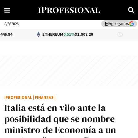
Agreganos
library_add
8/8/2026
ETHEREUM
0.51%
$1,907.20
DÓLAR 
IPROFESIONAL
|
FINANZAS
|
Italia está en vilo ante la
posibilidad que se nombre
ministro de Economí­a a un