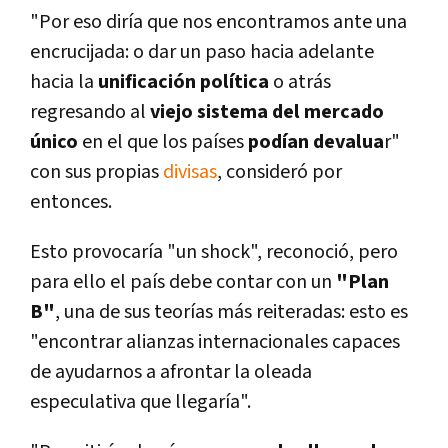
"Por eso dirí­a que nos encontramos ante una
encrucijada: o dar un paso hacia adelante
hacia la
unificación polí­tica
o atrás
regresando al
viejo sistema del mercado
único
en el que los paí­ses
podí­an devalua
r"
con sus propias
divisas
, consideró por
entonces.
Esto provocarí­a "un shock", reconoció, pero
para ello el paí­s debe contar con un
"Plan
B"
, una de sus teorí­as más reiteradas: esto es
"encontrar alianzas internacionales capaces
de ayudarnos a afrontar la oleada
especulativa que llegarí­a".