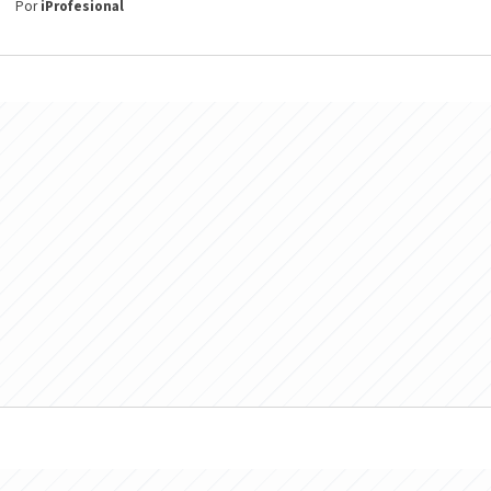
Por
iProfesional