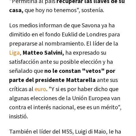
"Permitirí­a al paí­s
recuperar las llaves de su
casa,
que hoy no tenemos", sostení­a.
Los medios informan de que Savona ya ha
dimitido en el fondo Euklid de Londres para
prepararse al nombramiento. El lí­der de la
Liga
,
Matteo Salvini,
ha expresado su
satisfacción ante su posible elección y ha
señalado que
no le constan "vetos" por
parte del presidente Mattarella
ante sus
crí­ticas al
euro
. "Y si es por haber dicho que
algunas elecciones de la Unión Europea van
contra el interés nacional, ese es un mérito",
insistió.
También el lí­der del M5S, Luigi di Maio, le ha