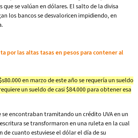
que se valúan en dólares. El salto de la divisa
an los bancos se desvaloricen impidiendo, en
a.
ta por las altas tasas en pesos para contener al
u$s80.000 en marzo de este año se requería un sueldo
 requiere un sueldo de casi $84.000 para obtener esa
ue se encontraban tramitando un crédito UVA en un
escritura se transformaron en una ruleta en la cual
de cuanto estuviese el dólar el día de su