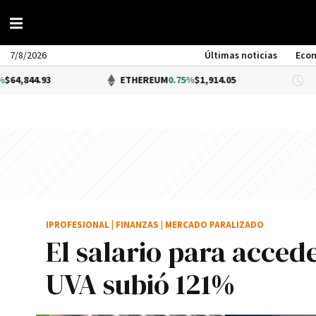
7/8/2026
Últimas noticias
Eco
3
ETHEREUM
0.75%
$1,914.05
DÓL
IPROFESIONAL
|
FINANZAS
|
MERCADO PARALIZADO
El salario para acced
UVA subió 121%