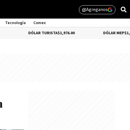
Agreganos
library_add
Tecnología
Comex
DÓLAR TURISTA
$1,976.00
DÓLAR MEP
$1,579.46
n