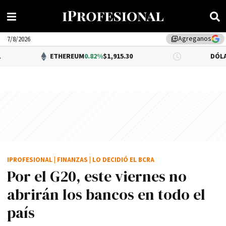
Agreganos
library_add
7/8/2026
ETHEREUM
0.82%
$1,915.30
DÓLAR BNA
$1,52
IPROFESIONAL
|
FINANZAS
|
LO DECIDIÓ EL BCRA
Por el G20, este viernes no
abrirán los bancos en todo el
país