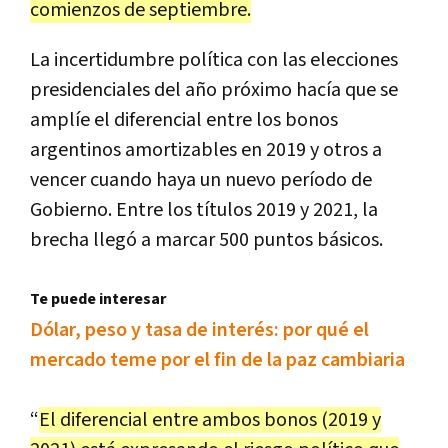
comienzos
de
septiembre
.
La
incertidumbre
pol
í
tica
con
las
elecciones
presidenciales
del
a
ñ
o
pr
ó
ximo
hac
í
a
que
se
ampl
í
e
el
diferencial
entre
los
bonos
argentinos
amortizables
en
2019
y
otros
a
vencer
cuando
haya
un
nuevo
per
í
odo
de
Gobierno
.
Entre
los
t
í
tulos
2019
y
2021
,
la
brecha
lleg
ó
a
marcar
500
puntos
b
á
sicos
.
Te puede interesar
Dólar, peso y tasa de interés: por qué el
mercado teme por el fin de la paz cambiaria
“
El
diferencial
entre
ambos
bonos
(
2019
y