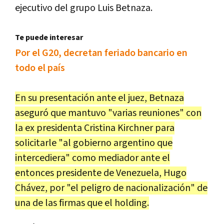
ejecutivo
del
grupo
Luis
Betnaza
.
Te puede interesar
Por el G20, decretan feriado bancario en
todo el país
En
su
presentaci
ó
n
ante
el
juez
,
Betnaza
asegur
ó
que
mantuvo
"
varias
reuniones
"
con
la
ex
presidenta
Cristina
Kirchner
para
solicitarle
"
al
gobierno
argentino
que
intercediera
"
como
mediador
ante
el
entonces
presidente
de
Venezuela
,
Hugo
Ch
á
vez
,
por
"
el
peligro
de
nacionalizaci
ó
n
"
de
una
de
las
firmas
que
el
holding
.