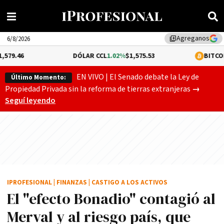
Agreganos
library_add
6/8/2026
DÓLAR CCL
1.02%
$1,575.53
BITCOIN
-0.17%
$64
EN VIVO | El Senado debate la Ley de
Último Momento:
Gobierno
Propiedad Privada sin la reforma de tierras extranjeras
→
Seguí leyendo
IPROFESIONAL
|
FINANZAS
|
CASTIGO A LOS ACTIVOS
El "efecto Bonadio" contagió al
Merval y al riesgo país, que