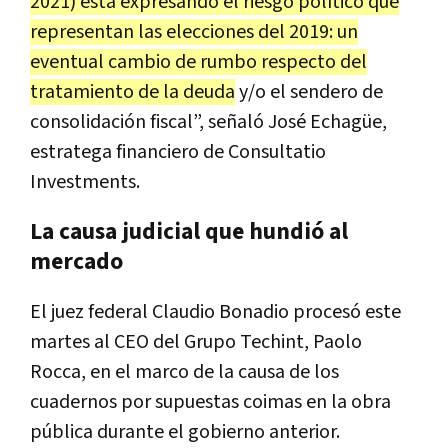
2021
)
est
á
expresando
el
riesgo
pol
í
tico
que
representan
las
elecciones
del
2019
:
un
eventual
cambio
de
rumbo
respecto
del
tratamiento
de
la
deuda
y
/
o
el
sendero
de
consolidaci
ó
n
fiscal
”,
se
ñ
al
ó
Jos
é
Echag
ü
e
,
estratega
financiero
de
Consultatio
Investments
.
La
causa
judicial
que
hundi
ó
al
mercado
El
juez
federal
Claudio
Bonadio
proces
ó
este
martes
al
CEO
del
Grupo
Techint
,
Paolo
Rocca
,
en
el
marco
de
la
causa
de
los
cuadernos
por
supuestas
coimas
en
la
obra
p
ú
blica
durante
el
gobierno
anterior
.