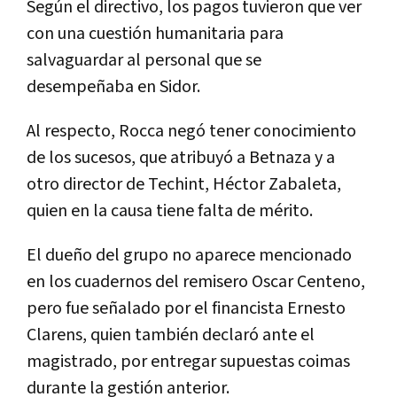
Seg
ú
n
el
directivo
,
los
pagos
tuvieron
que
ver
con
una
cuesti
ó
n
humanitaria
para
salvaguardar
al
personal
que
se
desempe
ñ
aba
en
Sidor
.
Al
respecto
,
Rocca
neg
ó
tener
conocimiento
de
los
sucesos
,
que
atribuy
ó
a
Betnaza
y
a
otro
director
de
Techint
,
H
é
ctor
Zabaleta
,
quien
en
la
causa
tiene
falta
de
m
é
rito
.
El
due
ñ
o
del
grupo
no
aparece
mencionado
en
los
cuadernos
del
remisero
Oscar
Centeno
,
pero
fue
se
ñ
alado
por
el
financista
Ernesto
Clarens
,
quien
tambi
é
n
declar
ó
ante
el
magistrado
,
por
entregar
supuestas
coimas
durante
la
gesti
ó
n
anterior
.