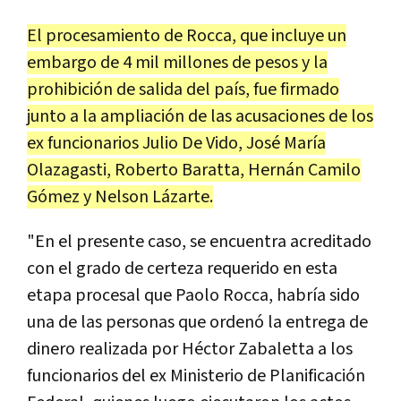
El
procesamiento
de
Rocca
,
que
incluye
un
embargo
de
4
mil
millones
de
pesos
y
la
prohibici
ó
n
de
salida
del
pa
í
s
,
fue
firmado
junto
a
la
ampliaci
ó
n
de
las
acusaciones
de
los
ex
funcionarios
Julio
De
Vido
,
Jos
é
Mar
í
a
Olazagasti
,
Roberto
Baratta
,
Hern
á
n
Camilo
G
ó
mez
y
Nelson
L
á
zarte
.
"
En
el
presente
caso
,
se
encuentra
acreditado
con
el
grado
de
certeza
requerido
en
esta
etapa
procesal
que
Paolo
Rocca
,
habr
í
a
sido
una
de
las
personas
que
orden
ó
la
entrega
de
dinero
realizada
por
H
é
ctor
Zabaletta
a
los
funcionarios
del
ex
Ministerio
de
Planificaci
ó
n