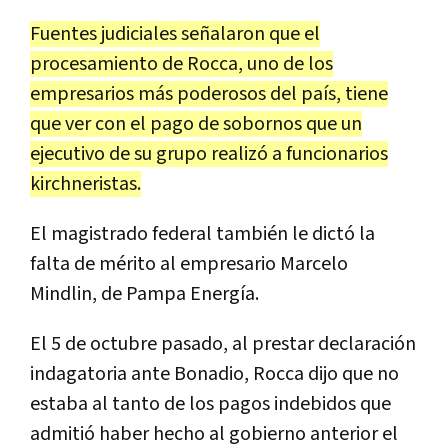
Fuentes
judiciales
se
ñ
alaron
que
el
procesamiento
de
Rocca
,
uno
de
los
empresarios
m
á
s
poderosos
del
pa
í
s
,
tiene
que
ver
con
el
pago
de
sobornos
que
un
ejecutivo
de
su
grupo
realiz
ó
a
funcionarios
kirchneristas
.
El
magistrado
federal
tambi
é
n
le
dict
ó
la
falta
de
m
é
rito
al
empresario
Marcelo
Mindlin
,
de
Pampa
Energ
í
a
.
El
5
de
octubre
pasado
,
al
prestar
declaraci
ó
n
indagatoria
ante
Bonadio
,
Rocca
dijo
que
no
estaba
al
tanto
de
los
pagos
indebidos
que
admiti
ó
haber
hecho
al
gobierno
anterior
el