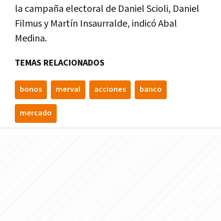
la
campa
ñ
a
electoral
de
Daniel
Scioli
,
Daniel
Filmus
y
Mart
í
n
Insaurralde
,
indic
ó
Abal
Medina
.
TEMAS RELACIONADOS
bonos
merval
acciones
banco
mercado