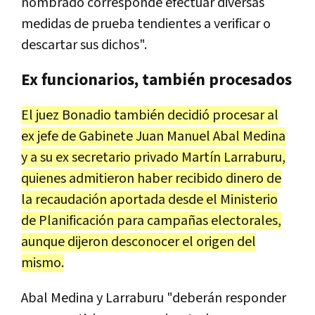
nombrado
corresponde
efectuar
diversas
medidas
de
prueba
tendientes
a
verificar
o
descartar
sus
dichos
".
Ex
funcionarios
,
tambi
é
n
procesados
El
juez
Bonadio
tambi
é
n
decidi
ó
procesar
al
ex
jefe
de
Gabinete
Juan
Manuel
Abal
Medina
y
a
su
ex
secretario
privado
Mart
í
n
Larraburu
,
quienes
admitieron
haber
recibido
dinero
de
la
recaudaci
ó
n
aportada
desde
el
Ministerio
de
Planificaci
ó
n
para
campa
ñ
as
electorales
,
aunque
dijeron
desconocer
el
origen
del
mismo
.
Abal
Medina
y
Larraburu
"
deber
á
n
responder