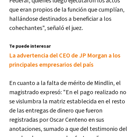
Federal
,
quienes
luego
ejecutaron
los
actos
que
eran
propios
de
la
funci
ó
n
que
cumpl
í
an
,
hall
á
ndose
destinados
a
beneficiar
a
los
cohechantes
",
se
ñ
al
ó
el
juez
.
Te puede interesar
La advertencia del CEO de JP Morgan a los
principales empresarios del país
En
cuanto
a
la
falta
de
m
é
rito
de
Mindlin
,
el
magistrado
expres
ó: "
En
el
pago
realizado
no
se
vislumbra
la
matriz
establecida
en
el
resto
de
las
entregas
de
dinero
que
fueron
registradas
por
Oscar
Centeno
en
sus
anotaciones
,
sumado
a
que
del
testimonio
del