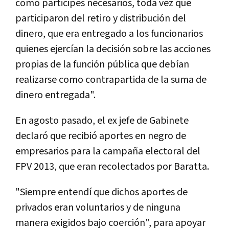
como
participes
necesarios
,
toda
vez
que
participaron
del
retiro
y
distribuci
ó
n
del
dinero
,
que
era
entregado
a
los
funcionarios
quienes
ejerc
í
an
la
decisi
ó
n
sobre
las
acciones
propias
de
la
funci
ó
n
p
ú
blica
que
deb
í
an
realizarse
como
contrapartida
de
la
suma
de
dinero
entregada
".
En
agosto
pasado
,
el
ex
jefe
de
Gabinete
declar
ó
que
recibi
ó
aportes
en
negro
de
empresarios
para
la
campa
ñ
a
electoral
del
FPV
2013
,
que
eran
recolectados
por
Baratta
.
"
Siempre
entend
í
que
dichos
aportes
de
privados
eran
voluntarios
y
de
ninguna
manera
exigidos
bajo
coerci
ó
n
",
para
apoyar