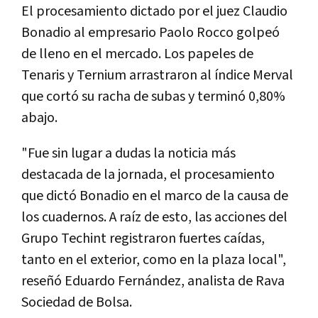
El
procesamiento
dictado
por
el
juez
Claudio
Bonadio
al
empresario
Paolo
Rocco
golpe
ó
de
lleno
en
el
mercado
.
Los
papeles
de
Tenaris
y
Ternium
arrastraron
al
í
ndice
Merval
que
cort
ó
su
racha
de
subas
y
termin
ó
0
,
80
%
abajo
.
"
Fue
sin
lugar
a
dudas
la
noticia
m
á
s
destacada
de
la
jornada
,
el
procesamiento
que
dict
ó
Bonadio
en
el
marco
de
la
causa
de
los
cuadernos
.
A
ra
í
z
de
esto
,
las
acciones
del
Grupo
Techint
registraron
fuertes
ca
í
das
,
tanto
en
el
exterior
,
como
en
la
plaza
local
",
rese
ñó
Eduardo
Fern
á
ndez
,
analista
de
Rava
Sociedad
de
Bolsa
.