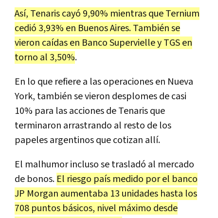
As
í,
Tenaris
cay
ó
9
,
90
%
mientras
que
Ternium
cedi
ó
3
,
93
%
en
Buenos
Aires
.
Tambi
é
n
se
vieron
ca
í
das
en
Banco
Supervielle
y
TGS
en
torno
al
3
,
50
%
.
En
lo
que
refiere
a
las
operaciones
en
Nueva
York
,
tambi
é
n
se
vieron
desplomes
de
casi
10
%
para
las
acciones
de
Tenaris
que
terminaron
arrastrando
al
resto
de
los
papeles
argentinos
que
cotizan
all
í.
El
malhumor
incluso
se
traslad
ó
al
mercado
de
bonos
.
El
riesgo
pa
í
s
medido
por
el
banco
JP
Morgan
aumentaba
13
unidades
hasta
los
708
puntos
b
á
sicos
,
nivel
m
á
ximo
desde