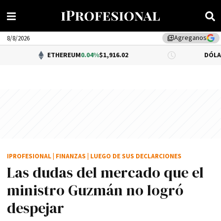
Agreganos
library_add
8/8/2026
ETHEREUM
0.04%
$1,916.02
DÓLAR BNA
$1,52
IPROFESIONAL
|
FINANZAS
|
LUEGO DE SUS DECLARCIONES
Las dudas del mercado que el
ministro Guzmán no logró
despejar