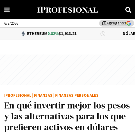
Agreganos
library_add
6/8/2026
ETHEREUM
0.82%
$1,913.21
DÓLAR BNA
0.34%
$1
IPROFESIONAL
|
FINANZAS
|
FINANZAS PERSONALES
En qué invertir mejor los pesos
y las alternativas para los que
prefieren activos en dólares