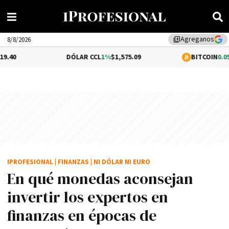
Agreganos
library_add
8/8/2026
DÓLAR CCL
1%
$1,575.09
BITCOIN
0.05%
$64,574.3
IPROFESIONAL
|
FINANZAS
|
NI DÓLAR NI EURO
En qué monedas aconsejan
invertir los expertos en
finanzas en épocas de