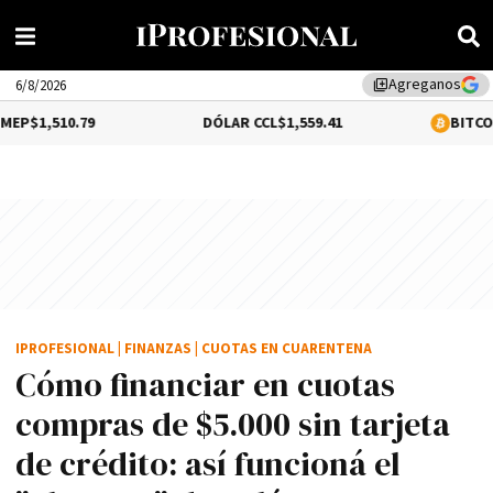
Agreganos
library_add
6/8/2026
DÓLAR CCL
$1,559.41
BITCOIN
0.18%
$64,65
IPROFESIONAL
|
FINANZAS
|
CUOTAS EN CUARENTENA
Cómo financiar en cuotas
compras de $5.000 sin tarjeta
de crédito: así funcioná el