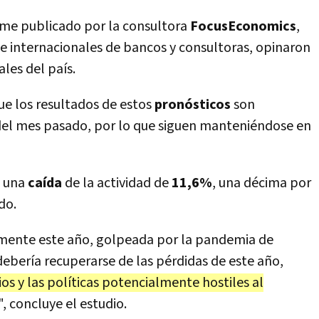
rme publicado por la consultora
FocusEconomics
,
 e internacionales de bancos y consultoras, opinaron
les del país.
ue los resultados de estos
pronósticos
son
 del mes pasado, por lo que siguen manteniéndose en
0 una
caída
de la actividad de
11,6%
, una décima por
do.
amente este año, golpeada por la pandemia de
debería recuperarse de las pérdidas de este año,
os y las políticas potencialmente hostiles al
", concluye el estudio.