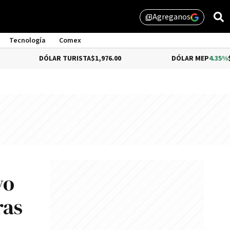
Agreganos
library_add
Tecnología
Comex
DÓLAR TURISTA
$1,976.00
DÓLAR MEP
4.35%
$1,579.46
vo
ras