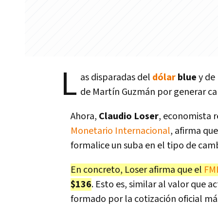
L
as disparadas del
dólar
blue
y de 
de Martín Guzmán por generar ca
Ahora,
Claudio Loser
, economista r
Monetario Internacional
, afirma qu
formalice un suba en el tipo de cambi
En concreto, Loser afirma que el
FM
$136
. Esto es, similar al valor que 
formado por la cotización oficial má