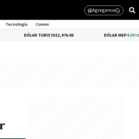
Agreganos
library_add
Tecnología
Comex
DÓLAR TURISTA
$1,976.00
DÓLAR MEP
4.35%
$1,579.46
r