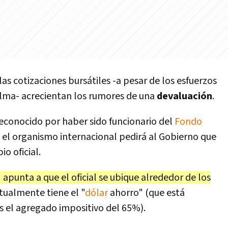
las cotizaciones bursátiles -a pesar de los esfuerzos
lma- acrecientan los rumores de una
devaluación
.
econocido por haber sido funcionario del
Fondo
e el organismo internacional pedirá al Gobierno que
o oficial.
I
apunta a que el oficial se ubique alrededor de los
actualmente tiene el "
dólar
ahorro" (que está
s el agregado impositivo del 65%).