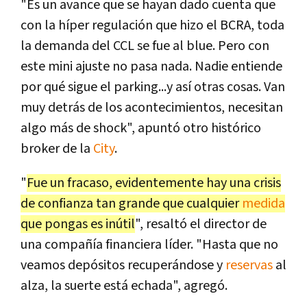
"Es un avance que se hayan dado cuenta que
con la híper regulación que hizo el BCRA, toda
la demanda del CCL se fue al blue. Pero con
este mini ajuste no pasa nada. Nadie entiende
por qué sigue el parking...y así otras cosas. Van
muy detrás de los acontecimientos, necesitan
algo más de shock", apuntó otro histórico
broker de la
City
.
"
Fue un fracaso, evidentemente hay una crisis
de confianza tan grande que cualquier
medida
que pongas es inútil
", resaltó el director de
una compañía financiera líder. "Hasta que no
veamos depósitos recuperándose y
reservas
al
alza, la suerte está echada", agregó.