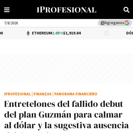
Agreganos
library_add
7/8/2026
ETHEREUM
1.05%
$1,919.84
DÓLAR BNA
$1
IPROFESIONAL
|
FINANZAS
|
PANORAMA FINANCIERO
Entretelones del fallido debut
del plan Guzmán para calmar
al dólar y la sugestiva ausencia