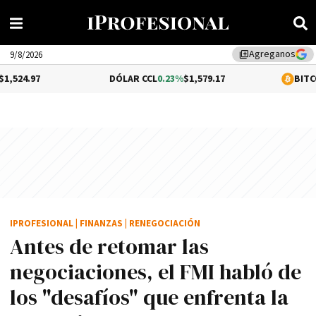
Agreganos
library_add
9/8/2026
DÓLAR CCL
0.23%
$1,579.17
BITCOIN
1.02%
$64
IPROFESIONAL
|
FINANZAS
|
RENEGOCIACIÓN
Antes de retomar las
negociaciones, el FMI habló de
los "desafíos" que enfrenta la