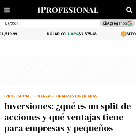
Agreganos
library_add
7/8/2026
DÓLAR CCL
1.02%
$1,575.45
BITCOIN
0.2%
$64,
IPROFESIONAL
|
FINANZAS
|
FINANZAS EXPLICADAS
Inversiones: ¿qué es un split de
acciones y qué ventajas tiene
para empresas y pequeños