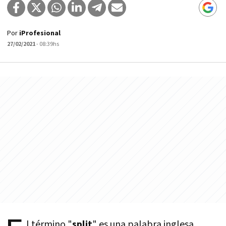
Por
iProfesional
27/02/2021
- 08:39hs
l término "
split
" es una palabra inglesa