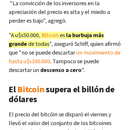
"La convicción de los inversores en la
apreciación del precio es alta y el miedo a
perder es bajo", agregó.
"
A u$s50.000,
Bitcoin
es
la burbuja más
grande
de todas
", aseguró Schiff, quien afirmó
que "no se puede descartar
un movimiento de
hasta u$s100.000
. Tampoco se puede
descartar un
descenso a cero
".
El
Bitcoin
supera el billón de
dólares
El precio del bitcóin se disparó el viernes y
llevó el valor del conjunto de los bitcoines