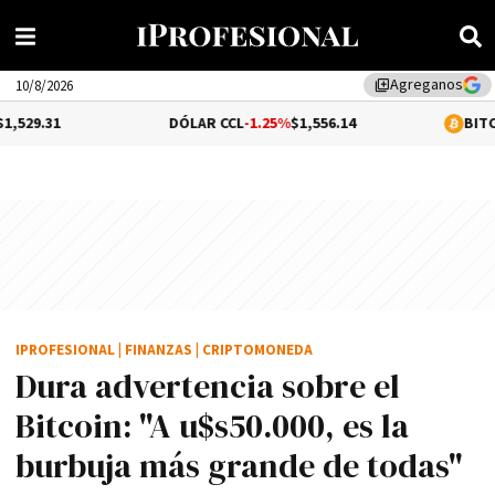
Agreganos
library_add
10/8/2026
DÓLAR CCL
-1.25%
$1,556.14
BITCOIN
0.02%
$65
IPROFESIONAL
|
FINANZAS
|
CRIPTOMONEDA
Dura advertencia sobre el
Bitcoin: "A u$s50.000, es la
burbuja más grande de todas"