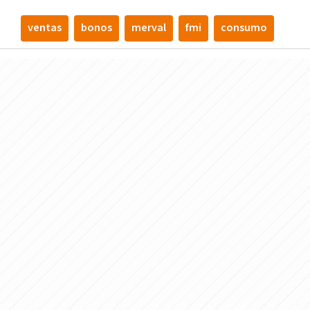
ventas
bonos
merval
fmi
consumo