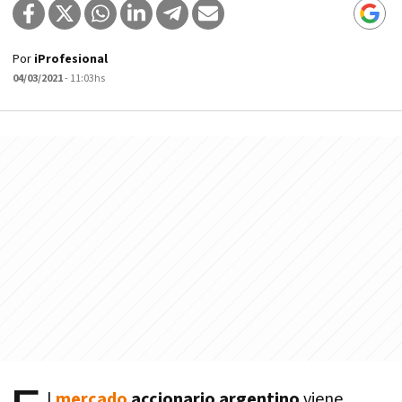
Por
iProfesional
04/03/2021
- 11:03hs
l
mercado
accionario argentino
viene