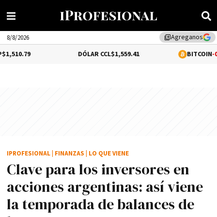
Agreganos
library_add
8/8/2026
DÓLAR CCL
$1,559.41
BITCOIN
-0.02%
$64,528
IPROFESIONAL
|
FINANZAS
|
LO QUE VIENE
Clave para los inversores en
acciones argentinas: así viene
la temporada de balances de