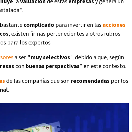
inuye
la
valuación
de estas
empresas
y genera un
nstalada".
 bastante
complicado
para invertir en las
acciones
icos
, existen firmas pertenecientes a otros rubros
os para los expertos.
rsores
a ser
"muy selectivos
", debido a que, según
resas
con
buenas perspectivas
" en este contexto.
es
de las compañías que son
recomendadas
por los
nal
.