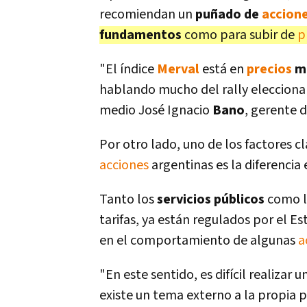
recomiendan un
puñado de
accion
fundamentos
como para subir de
p
"El índice
Merval
está en
precios
mu
hablando mucho del rally eleccionar
medio José Ignacio
Bano
, gerente 
Por otro lado, uno de los factores cl
acciones
argentinas es la diferencia
Tanto los
servicios públicos
como 
tarifas, ya están regulados por el Es
en el comportamiento de algunas
a
"En este sentido, es difícil realizar u
existe un tema externo a la propia