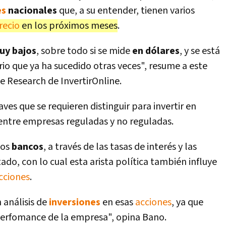
es
nacionales
que, a su entender, tienen varios
recio
en los próximos meses
.
y bajos
, sobre todo si se mide
en dólares
, y se está
io que ya ha sucedido otras veces", resume a este
de Research de InvertirOnline.
aves que se requieren distinguir para invertir en
 entre empresas reguladas y no reguladas.
los
bancos
, a través de las tasas de interés y las
tado, con lo cual esta arista política también influye
cciones
.
n análisis de
inversiones
en esas
acciones
, ya que
 perfomance de la empresa", opina Bano.