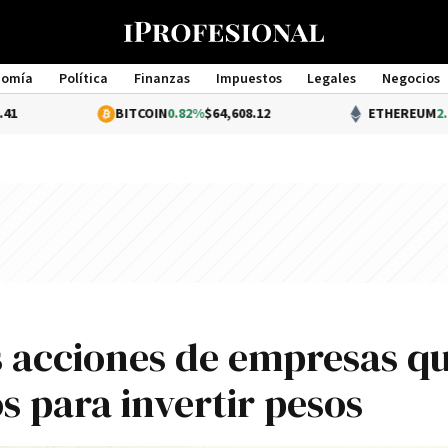
nomía
Política
Finanzas
Impuestos
Legales
Negocios
Management
BITCOIN
0.82%
$64,608.12
ETHEREUM
2.25%
$1,909.
as acciones de empresas q
 para invertir pesos