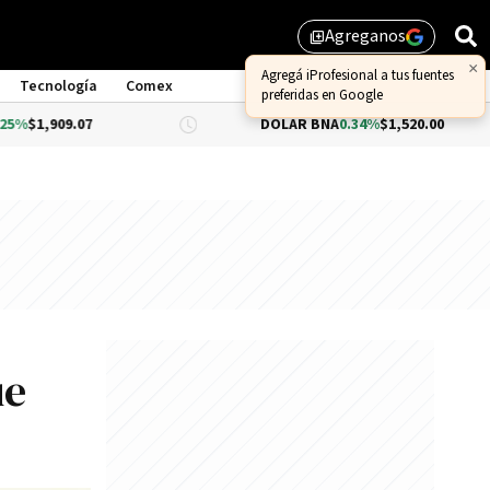
Agreganos
library_add
×
Agregá iProfesional a tus fuentes
Tecnología
Comex
preferidas en Google
07
DÓLAR BNA
0.34%
$1,520.00
DÓ
ue