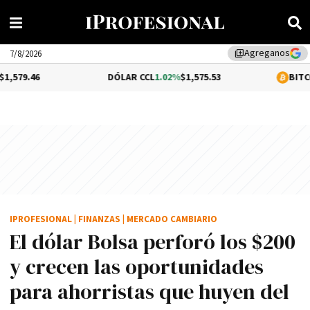
Agreganos
library_add
7/8/2026
DÓLAR CCL
1.02%
$1,575.53
BITCOIN
-0.2%
$64
IPROFESIONAL
|
FINANZAS
|
MERCADO CAMBIARIO
El dólar Bolsa perforó los $200
y crecen las oportunidades
para ahorristas que huyen del