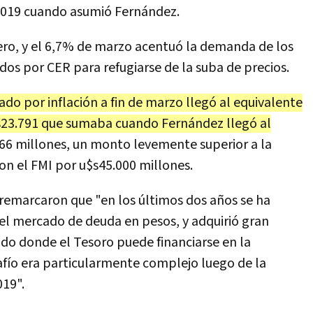
 2019 cuando asumió Fernández.
rero, y el 6,7% de marzo acentuó la demanda de los
ados por CER para refugiarse de la suba de precios.
ado por inflación a fin de marzo llegó al equivalente
$s23.791 que sumaba cuando Fernández llegó al
6 millones, un monto levemente superior a la
n el FMI por u$s45.000 millones.
 remarcaron que "en los últimos dos años se ha
 el mercado de deuda en pesos, y adquirió gran
ado donde el Tesoro puede financiarse en la
safío era particularmente complejo luego de la
019".