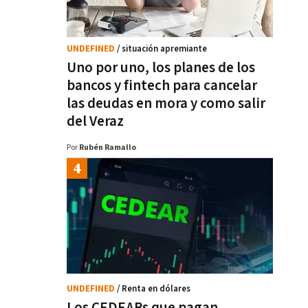
UNDEFINED
/ situación apremiante
Uno por uno, los planes de los
bancos y fintech para cancelar
las deudas en mora y como salir
del Veraz
Por
Rubén Ramallo
UNDEFINED
/ Renta en dólares
Los CEDEARs que pagan