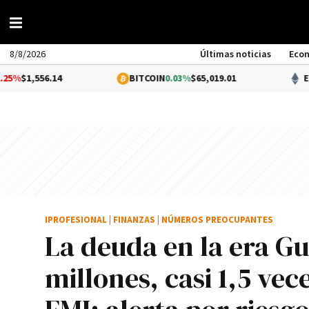
8/8/2026
Últimas noticias
Eco
.14
BITCOIN
0.03%
$65,019.01
ETHEREUM
0
IPROFESIONAL
|
FINANZAS
|
NÚMEROS PREOCUPANTES
La deuda en la era 
millones, casi 1,5 vec