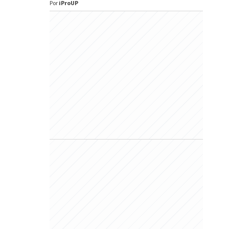
Por
iProUP