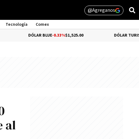
Agreganos
library_add
Tecnología
Comex
DÓLAR BLUE
-0.33%
$1,525.00
DÓLAR TURISTA
$1,976.0
0
e al