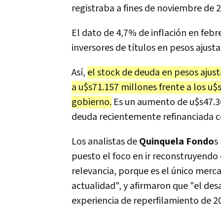
registraba a fines de noviembre de
El dato de 4,7% de inflación en feb
inversores de títulos en pesos ajust
Así,
el stock de deuda en pesos ajust
a u$s71.157 millones frente a los u
gobierno.
Es un aumento de u$s47.36
deuda recientemente refinanciada co
Los analistas de
Quinquela Fondo
s
puesto el foco en ir reconstruyendo
relevancia, porque es el único merc
actualidad", y afirmaron que "el de
experiencia de reperfilamiento de 2