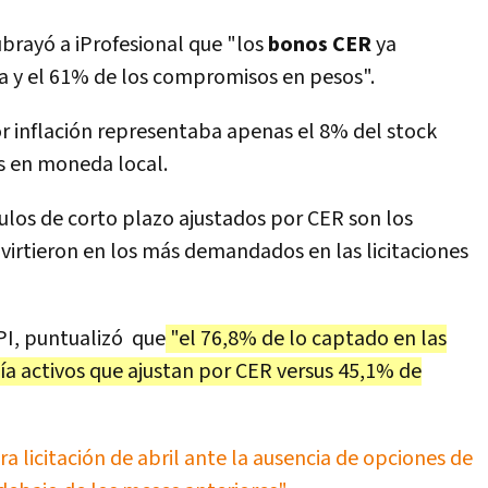
brayó a iProfesional que "los
bonos CER
ya
da y el 61% de los compromisos en pesos".
or inflación representaba apenas el 8% del stock
s en moneda local.
tulos de corto plazo ajustados por CER son los
onvirtieron en los más demandados en las licitaciones
PI, puntualizó que
"el 76,8% de lo captado en las
vía activos que ajustan por CER versus 45,1% de
ra licitación de abril ante la ausencia de opciones de