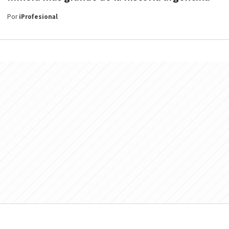
Por
iProfesional