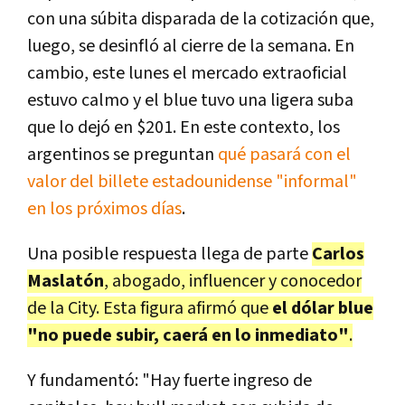
con una súbita disparada de la cotización que,
luego, se desinfló al cierre de la semana. En
cambio, este lunes el mercado extraoficial
estuvo calmo y el blue tuvo una ligera suba
que lo dejó en $201. En este contexto, los
argentinos se preguntan
qué pasará con el
valor del billete estadounidense "informal"
en los próximos días
.
Una posible respuesta llega de parte
Carlos
Maslatón
, abogado, influencer y conocedor
de la City. Esta figura afirmó que
el dólar blue
"no puede subir, caerá en lo inmediato"
.
Y fundamentó: "Hay fuerte ingreso de