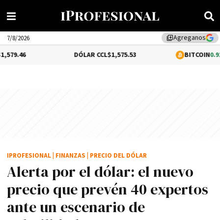
Agreganos
library_add
7/8/2026
DÓLAR CCL
$1,575.53
BITCOIN
0.92%
$64,868.1
IPROFESIONAL
|
FINANZAS
|
PRECIO DEL DÓLAR
Alerta por el dólar: el nuevo
precio que prevén 40 expertos
ante un escenario de