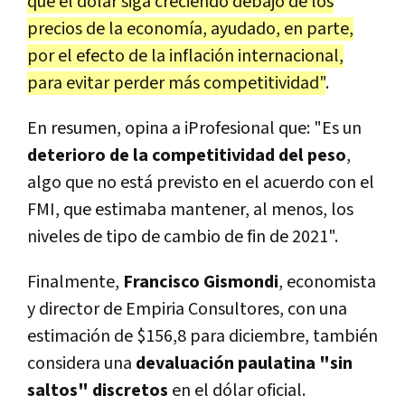
que el dólar siga creciendo debajo de los
precios de la economía, ayudado, en parte,
por el efecto de la inflación internacional,
para evitar perder más competitividad"
.
En resumen, opina a iProfesional que: "Es un
deterioro de la competitividad del peso
,
algo que no está previsto en el acuerdo con el
FMI, que estimaba mantener, al menos, los
niveles de tipo de cambio de fin de 2021".
Finalmente,
Francisco Gismondi
, economista
y director de Empiria Consultores, con una
estimación de $156,8 para diciembre, también
considera una
devaluación paulatina "sin
saltos" discretos
en el dólar oficial.