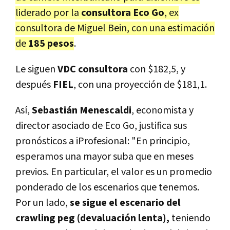
liderado por la
consultora Eco Go
, ex
consultora de Miguel Bein, con una estimación
de
185 pesos
.
Le siguen
VDC consultora
con $182,5, y
después
FIEL
, con una proyección de $181,1.
Así,
Sebastián Menescaldi
, economista y
director asociado de Eco Go, justifica sus
pronósticos a iProfesional: "En principio,
esperamos una mayor suba que en meses
previos. En particular, el valor es un promedio
ponderado de los escenarios que tenemos.
Por un lado,
se sigue el escenario del
crawling peg (devaluación lenta),
teniendo