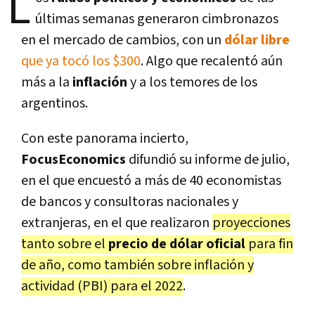
L
últimas semanas generaron cimbronazos
en el mercado de cambios, con un
dólar libre
que ya tocó los $300
. Algo que recalentó aún
más a la
inflación
y a los temores de los
argentinos.
Con este panorama incierto,
FocusEconomics
difundió su informe de julio,
en el que encuestó a más de 40 economistas
de bancos y consultoras nacionales y
extranjeras, en el que realizaron
proyecciones
tanto sobre el
precio de dólar oficial
para fin
de año, como también sobre inflación y
actividad (PBI) para el 2022
.