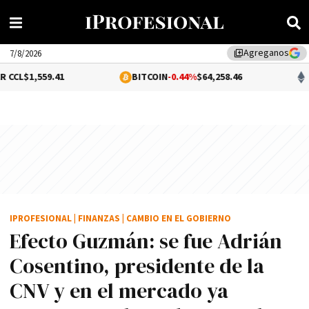
Agreganos
library_add
7/8/2026
41
BITCOIN
-0.44%
$64,258.46
ETHEREUM
-0
IPROFESIONAL
|
FINANZAS
|
CAMBIO EN EL GOBIERNO
Efecto Guzmán: se fue Adrián
Cosentino, presidente de la
CNV y en el mercado ya