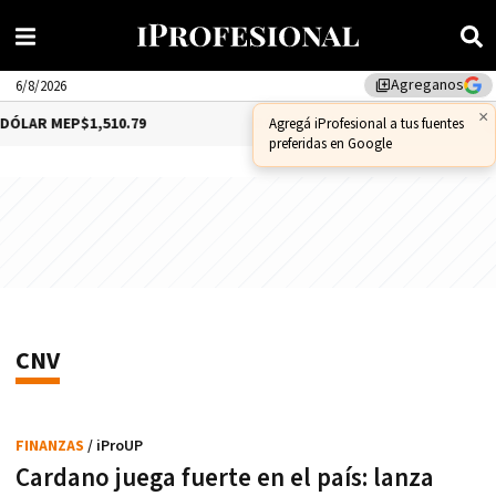
Agreganos
library_add
6/8/2026
 MEP
$1,510.79
DÓLAR CCL
$1,559.41
BITCO
CNV
FINANZAS
/ iProUP
Cardano juega fuerte en el país: lanza