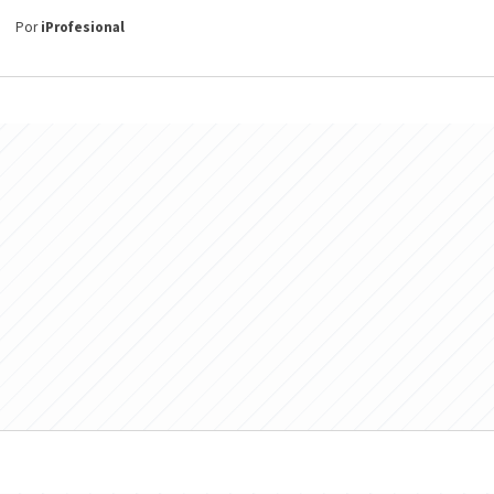
Por
iProfesional