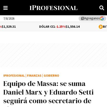
Agreganos
library_add
7/8/2026
DÓLAR CCL
-1.25%
$1,556.14
BITCOIN
1.08%
$6
IPROFESIONAL
|
FINANZAS
|
GOBIERNO
Equipo de Massa: se suma
Daniel Marx y Eduardo Setti
seguirá como secretario de