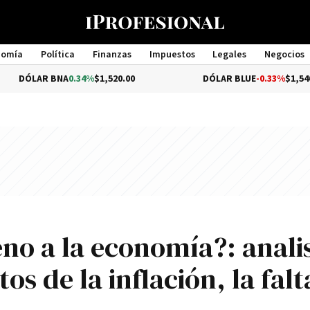
nomía
Política
Finanzas
Impuestos
Legales
Negocios
Management
BNA
0.34%
$1,520.00
DÓLAR BLUE
-0.33%
$1,540.00
eno a la economía?: anali
os de la inflación, la falt