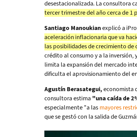
desestacionalizada. La consultora c
tercer trimestre del año cerca de 1
Santiago Manoukian
explicó a iPro
aceleración inflacionaria que va hac
las posibilidades de crecimiento d
crédito al consumo y a la inversión,
limita la expansión del mercado int
dificulta el aprovisionamiento del 
Agustín Berasategui,
economista de
consultora estima
"una caída de 2
especialmente "a las
mayores restri
que se gestó con la salida de Guzmá