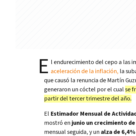
E
l endurecimiento del cepo a las i
aceleración de la inflación,
la suba
que causó la renuncia de Martín Guz
generaron un cóctel por el cual
se f
partir del tercer trimestre del año.
El
Estimador Mensual de Activida
mostró en
junio un crecimiento d
mensual seguida, y un
alza de 6,4%