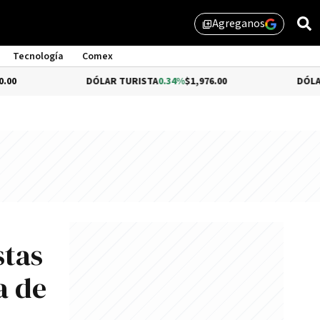
Agreganos
library_add
Tecnología
Comex
DÓLAR TURISTA
0.34%
$1,976.00
DÓLAR MEP
-0.5
stas
a de