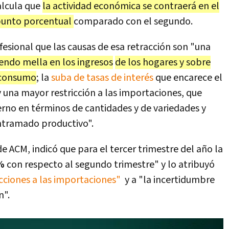
alcula que
la actividad económica se contraerá en el
 punto porcentual
comparado con el segundo.
fesional que las causas de esa retracción son "una
iendo mella en los ingresos
de los hogares y sobre
e consumo
; la
suba de tasas de interés
que encarece el
 y una mayor restricción a las importaciones, que
erno en términos de cantidades y de variedades y
entramado productivo".
 ACM, indicó que para el tercer trimestre del año la
%
con respecto al segundo trimestre" y lo atribuyó
cciones a las importaciones"
y a "la incertidumbre
n".