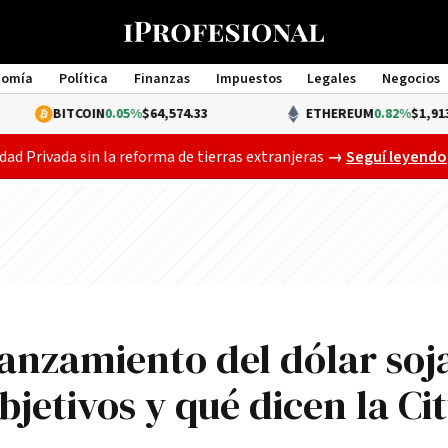
nomía
Política
Finanzas
Impuestos
Legales
Negocios
Management
COIN
0.05%
$64,574.33
ETHEREUM
0.82%
$1,913.29
El Senado ya deb
dad Privada sin la reforma de tierras extranjeras
→
Seguí leyendo
anzamiento del dólar soj
bjetivos y qué dicen la Cit