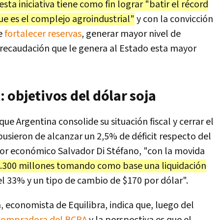
esta iniciativa tiene como fin lograr "batir el récord
ue es el complejo agroindustrial"
y con la convicción
te
fortalecer reservas
, generar mayor nivel de
a recaudación que le genera al Estado esta mayor
l: objetivos del dólar soja
ue Argentina consolide su situación fiscal y cerrar el
sieron de alcanzar un 2,5% de déficit respecto del
esor económico Salvador Di Stéfano, "con la movida
.300 millones tomando como base una liquidación
el 33% y un tipo de cambio de $170 por dólar".
, economista de Equilibra, indica que, luego del