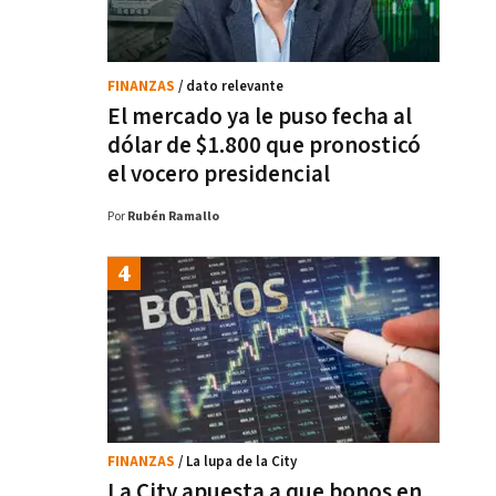
FINANZAS
/ dato relevante
El mercado ya le puso fecha al
dólar de $1.800 que pronosticó
el vocero presidencial
Por
Rubén Ramallo
FINANZAS
/ La lupa de la City
La City apuesta a que bonos en