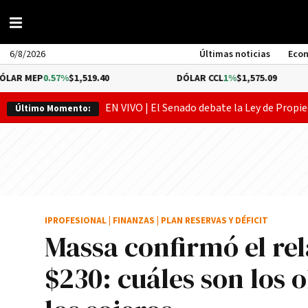
6/8/2026
Últimas noticias
Eco
.57%
$1,519.40
DÓLAR CCL
1%
$1,575.09
BIT
EN VIVO | El Senado debate la Ley de Propie
Último Momento:
IPROFESIONAL
|
FINANZAS
|
PLAN RESERVAS Y DÉFICIT
Massa confirmó el rel
$230: cuáles son los o