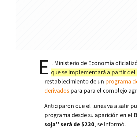
E
l Ministerio de Economía oficiali
que se implementará a partir del 
restablecimiento de un
programa de
derivados
para para el complejo agr
Anticiparon que el lunes va a salir 
programa desde su aparición en el Bo
soja" será de $230
, se informó.