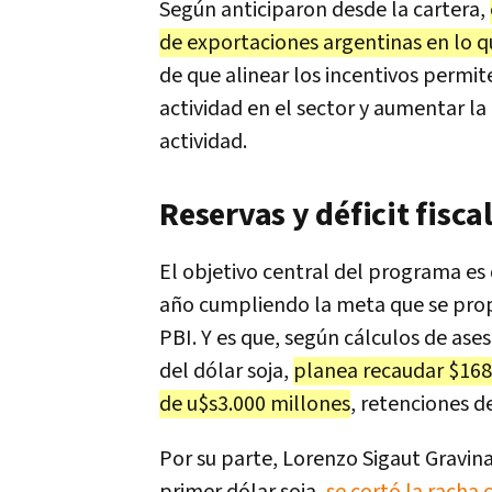
Según anticiparon desde la cartera,
de exportaciones argentinas en lo q
de que alinear los incentivos permi
actividad en el sector y aumentar l
actividad.
Reservas y déficit fisca
El objetivo central del programa es q
año cumpliendo la meta que se propu
PBI. Y es que, según cálculos de as
del dólar soja,
planea recaudar $168
de u$s3.000 millones
, retenciones d
Por su parte, Lorenzo Sigaut Gravina