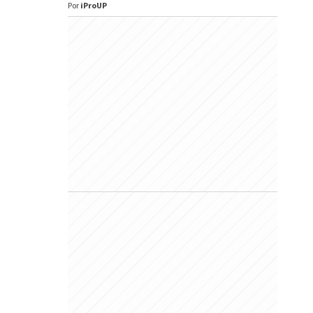
Por
iProUP