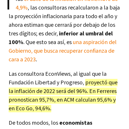
T
4,9%
, las consultoras recalcularon a la baja
la proyección inflacionaria para todo el año y
ahora estiman que cerrará por debajo de los
tres dígitos; es decir,
inferior al umbral del
100%
. Que esto sea así, es
una aspiración del
Gobierno, que busca recuperar confianza de
cara a 2023
.
Las consultora EconViews, al igual que la
Fundación Libertad y Progreso,
proyectó que
la inflación de 2022 será del 96%. En Ferreres
pronostican 95,7%, en ACM calculan 95,6% y
en Eco Go, 94,6%.
De todos modos, los
economistas