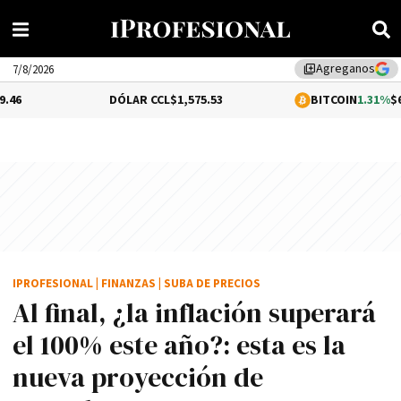
Agreganos
library_add
7/8/2026
DÓLAR CCL
$1,575.53
BITCOIN
1.31%
$65,123.35
IPROFESIONAL
|
FINANZAS
|
SUBA DE PRECIOS
Al final, ¿la inflación superará
el 100% este año?: esta es la
nueva proyección de