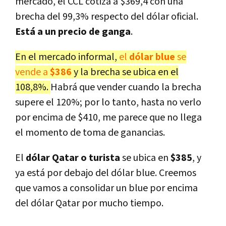
mercado, el CCL cotiza a $369,4 con una
brecha del 99,3% respecto del dólar oficial.
Está a un precio de ganga
.
En el mercado informal,
el
dólar blue
se
vende a
$386
y la brecha se ubica en el
108,8%.
Habrá que vender cuando la brecha
supere el 120%; por lo tanto, hasta no verlo
por encima de $410, me parece que no llega
el momento de toma de ganancias.
El
dólar Qatar o turista
se ubica en
$385
, y
ya está por debajo del dólar blue. Creemos
que vamos a consolidar un blue por encima
del dólar Qatar por mucho tiempo.