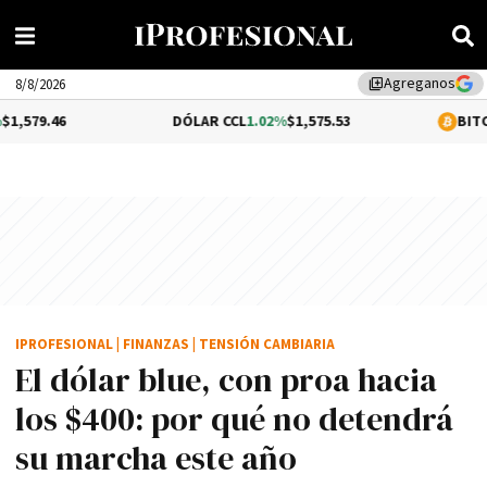
Agreganos
library_add
8/8/2026
DÓLAR CCL
1.02%
$1,575.53
BITCOIN
-0.13%
$
IPROFESIONAL
|
FINANZAS
|
TENSIÓN CAMBIARIA
El dólar blue, con proa hacia
los $400: por qué no detendrá
su marcha este año