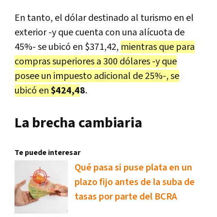
En tanto, el dólar destinado al turismo en el
exterior -y que cuenta con una alícuota de
45%- se ubicó en $371,42,
mientras que para
compras superiores a 300 dólares -y que
posee un impuesto adicional de 25%-, se
ubicó en
$424,4
8
.
La brecha cambiaria
Te puede interesar
Qué pasa si puse plata en un
plazo fijo antes de la suba de
tasas por parte del BCRA