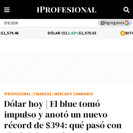
Agreganos
library_add
9/8/2026
DÓLAR CCL
1.02%
$1,575.53
BITCOIN
-0.33%
$
IPROFESIONAL
|
FINANZAS
|
MERCADO CAMBIARIO
Dólar hoy | El blue tomó
impulso y anotó un nuevo
récord de $394: qué pasó con