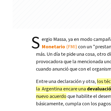
S
ergio Massa, ya en modo campaña
Monetario
(FMI)
con un "prestam
más. Un día te pide una cosa, otro dí
provocadora que la mencionada unos
cuando anunció que con el organismo
Entre una declaración y otra,
los té
la Argentina encare una
devaluació
nuevo acuerdo
que habilite el desem
básicamente, cumpla con los pagos 