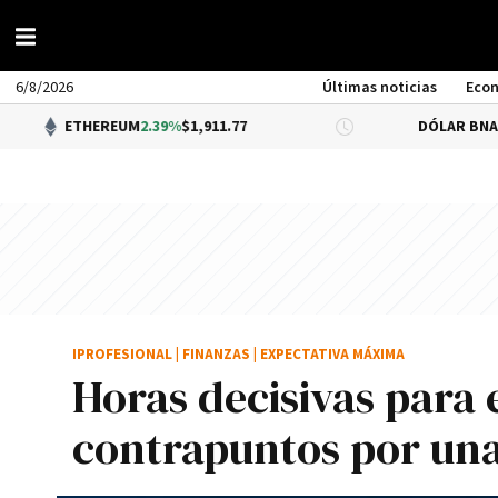
6/8/2026
Últimas noticias
Eco
HEREUM
2.39%
$1,911.77
DÓLAR BNA
0.34%
$1,520
IPROFESIONAL
|
FINANZAS
|
EXPECTATIVA MÁXIMA
Horas decisivas para e
contrapuntos por una