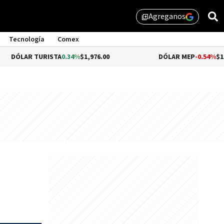
Agreganos
library_add
Tecnología
Comex
URISTA
0.34%
$1,976.00
DÓLAR MEP
-0.54%
$1,510.79