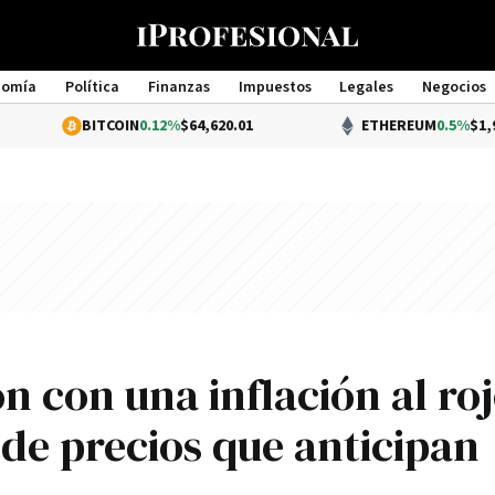
nomía
Política
Finanzas
Impuestos
Legales
Negocios
Management
BITCOIN
0.12%
$64,620.01
ETHEREUM
0.5%
$1,907.00
ión con una inflación al ro
e de precios que anticipan