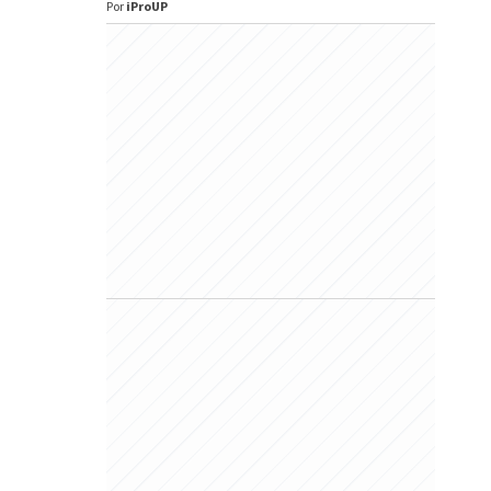
Por
iProUP