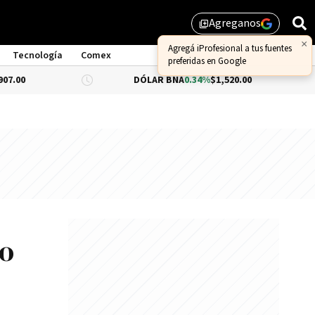
Agreganos
library_add
×
Agregá iProfesional a tus fuentes
Tecnología
Comex
preferidas en Google
DÓLAR BNA
0.34%
$1,520.00
DÓLAR BL
jo