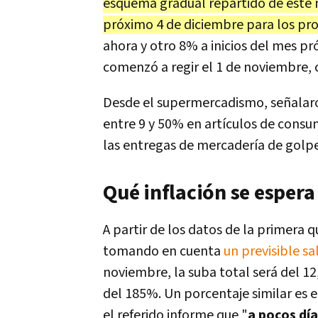
esquema gradual repartido de este m
próximo 4 de diciembre para los pr
ahora y otro 8% a inicios del mes p
comenzó a regir el 1 de noviembre, c
Desde el supermercadismo, señalaron
entre 9 y 50% en artículos de consum
las entregas de mercadería de golpe
Qué inflación se espera
A partir de los datos de la primera 
tomando en cuenta
un previsible sa
noviembre, la suba total será del 1
del 185%. Un porcentaje similar es 
el referido informe que "
a pocos día