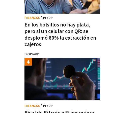
FINANZAS
/ iProUP
En los bolsillos no hay plata,
pero sí un celular con QR: se
desplomó 60% la extracción en
cajeros
Por
iProUP
FINANZAS
/ iProUP
Rival de Bitcoin y Ether quiere