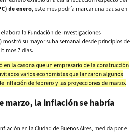
bien febrero exhibió una clara reducción respecto del
IPC) de enero
, este mes podría marcar una pausa en
e elabora la Fundación de Investigaciones
) mostró su mayor suba semanal desde principios de
ltimos 7 días.
zó en la casona que un empresario de la construcción
 invitados varios economistas que lanzaron algunos
e inflación de febrero y las proyecciones de marzo.
 marzo, la inflación se habría
nflación en la Ciudad de Buenos Aires, medida por el