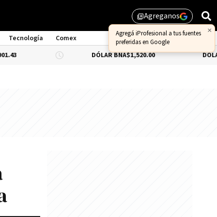
Agreganos
library_add
×
Agregá iProfesional a tus fuentes
Tecnología
Comex
preferidas en Google
DÓLAR BNA
$1,520.00
DÓLAR BLUE
-0.
a
a