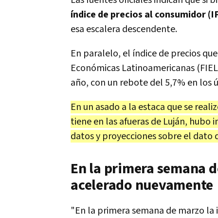
Las fuentes oficiales indican que si 
índice de precios al consumidor (
esa escalera descendente.
En paralelo, el índice de precios qu
Económicas Latinoamericanas (FIEL
año, con un rebote del 5,7% en los ú
En un asado a la estaca que se reali
tiene en las afueras de Luján, hubo
datos y proyecciones sobre el dato d
En la primera semana de
acelerado nuevamente
"En la primera semana de marzo la i