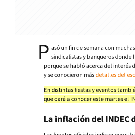
P
asó un fin de semana con muchas
sindicalistas y banqueros donde 
porque se habló acerca del interés d
y se conocieron más
detalles del es
En distintas fiestas y eventos tambi
que dará a conocer este martes el I
La inflación del INDEC 