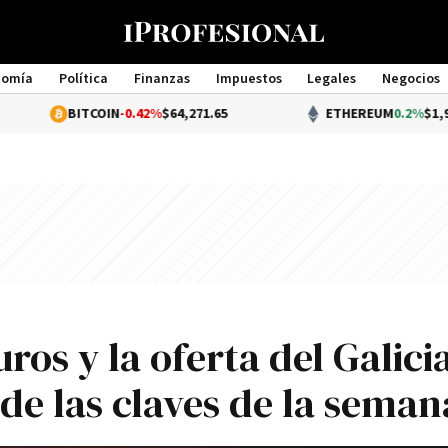
nomía
Política
Finanzas
Impuestos
Legales
Negocios
Management
BITCOIN
-0.42%
$64,271.65
ETHEREUM
0.2%
$1,901.43
ros y la oferta del Galici
 de las claves de la seman