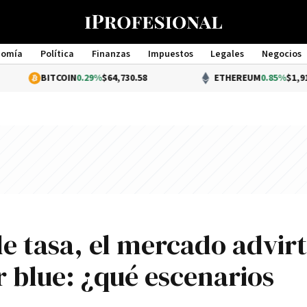
nomía
Política
Finanzas
Impuestos
Legales
Negocios
Management
TCOIN
0.29%
$64,730.58
ETHEREUM
0.85%
$1,913.78
e tasa, el mercado advirt
r blue: ¿qué escenarios