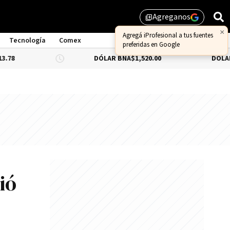
Agreganos
library_add
Tecnología
Comex
DÓLAR BNA
$1,520.00
DÓLAR BLUE
-0.66
ió