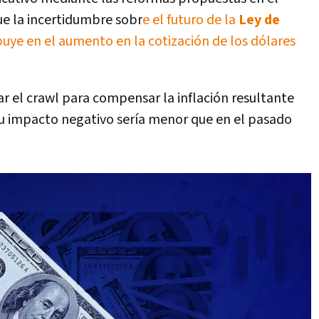
e la incertidumbre sobr
e el futuro de la
Ley de
uye en el aumento en la cotización de los dólares
ar el crawl para compensar la inflación resultante
u impacto negativo sería menor que en el pasado