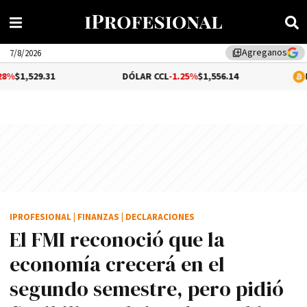
Agreganos
library_add
7/8/2026
.31
DÓLAR CCL
-1.25%
$1,556.14
BITCOIN
1
IPROFESIONAL
|
FINANZAS
|
DECLARACIONES
El FMI reconoció que la
economía crecerá en el
segundo semestre, pero pidió