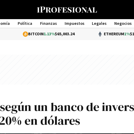
nomía
Política
Finanzas
Impuestos
Legales
Negocios
Management
BITCOIN
1.13%
$65,003.24
ETHEREUM
1%
$1,918.79
 según un banco de inver
 20% en dólares