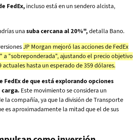
de FedEx,
incluso está en un sendero alcista,
endrías una
suba cercana al 20%",
detalla Bano.
versiones
JP Morgan mejoró las acciones de FedEx
 a "sobreponderada", ajustando el precio objetivo
99 actuales hasta un esperado de 359 dólares.
e FedEx de que está explorando opciones
 carga.
Este movimiento se considera un
de la compañía, ya que la división de Transporte
ue es aproximadamente la mitad que el de sus
impulsan como inversión