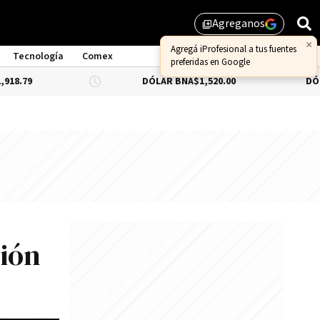
Agreganos
library_add
Tecnología
Comex
DÓLAR BNA
$1,520.00
DÓLAR BLUE
-0
sión