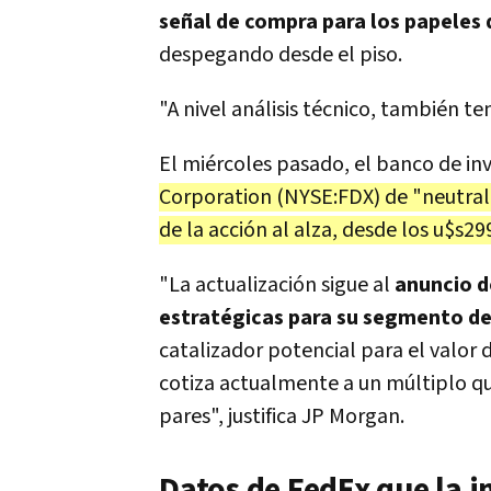
señal de compra para los papeles 
despegando desde el piso.
"A nivel análisis técnico, también t
El miércoles pasado, el banco de in
Corporation
(NYSE:FDX) de "neutral"
de la acción al alza, desde los u$s2
"La actualización sigue al
anuncio d
estratégicas para su segmento de
catalizador potencial para el valor 
cotiza actualmente a un múltiplo q
pares", justifica JP Morgan.
Datos de FedEx que la 