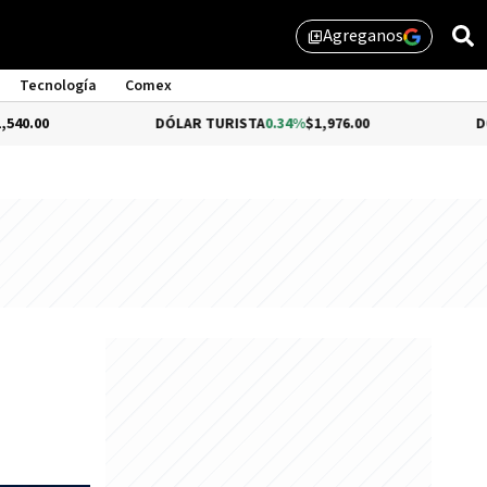
Agreganos
library_add
Tecnología
Comex
DÓLAR TURISTA
0.34%
$1,976.00
DÓLAR MEP
-