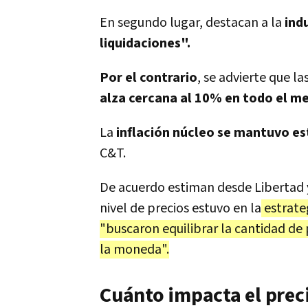
En segundo lugar, destacan a la
ind
liquidaciones".
Por el contrario
, se advierte que la
alza cercana al 10% en todo el m
La
inflación núcleo se mantuvo e
C&T.
De acuerdo estiman desde Libertad y
nivel de precios estuvo en la
estrate
"buscaron equilibrar la cantidad de
la moneda".
Cuánto impacta el preci