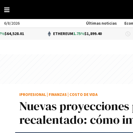
6/8/2026
Últimas noticias
Eco
01
ETHEREUM
1.75%
$1,899.40
DÓ
IPROFESIONAL
|
FINANZAS
|
COSTO DE VIDA
Nuevas proyecciones 
recalentado: cómo im