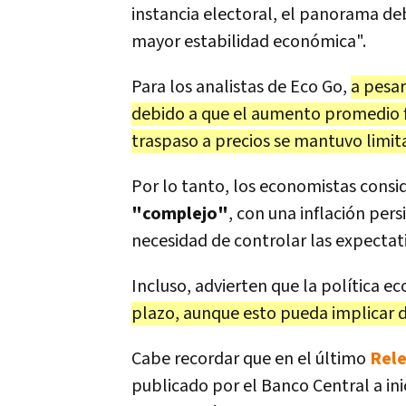
instancia electoral, el panorama de
mayor estabilidad económica".
Para los analistas de Eco Go,
a pesar
debido a que el aumento promedio fue
traspaso a precios se mantuvo limit
Por lo tanto, los economistas consi
"complejo"
, con una inflación pers
necesidad de controlar las expectat
Incluso, advierten que la política 
plazo, aunque esto pueda implicar de
Cabe recordar que en el último
Rele
publicado por el Banco Central a in