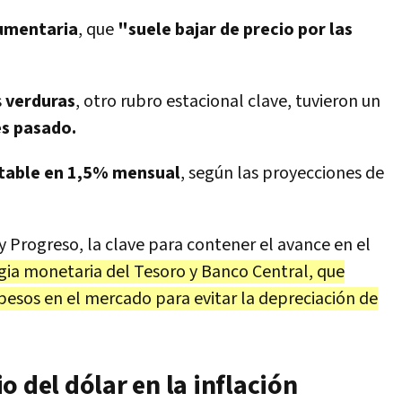
umentaria
, que
"suele bajar de precio por las
s
verduras
, otro rubro estacional clave, tuvieron un
es pasado.
stable en 1,5% mensual
, según las proyecciones de
 Progreso, la clave para contener el avance en el
gia monetaria del Tesoro y Banco Central, que
 pesos en el mercado para evitar la depreciación de
o del dólar en la inflación