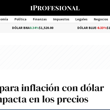
nomía
Política
Finanzas
Impuestos
Legales
Negocios
Management
LAR BNA
0.34%
$1,520.00
DÓLAR BLUE
-0.33%
$1,540.00
para inflación con dólar
pacta en los precios