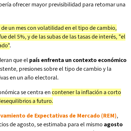
bería ofrecer mayor previsibilidad para retomar una
 de un mes con volatilidad en el tipo de cambio,
 del 5%, y de las subas de las tasas de interés, "el
ado"
.
deran que el
país enfrenta un contexto económico
istente, presiones sobre el tipo de cambio y la
ivas en un año electoral.
económica se centra en
contener la inflación a corto
sequilibrios a futuro.
vamiento de Expectativas de Mercado (REM)
,
icios de agosto, se estimaba para el mismo
agosto