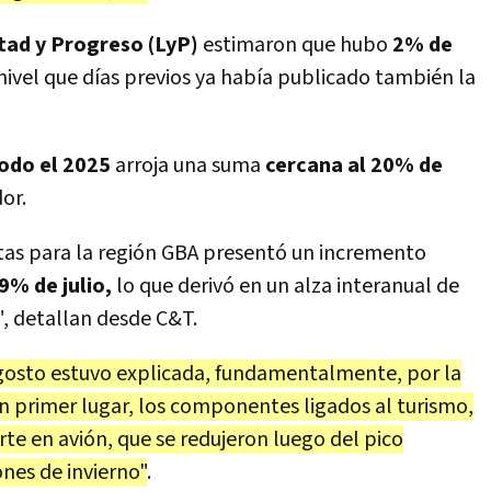
tad y Progreso (LyP)
estimaron que hubo
2% de
nivel que días previos ya había publicado también la
odo el 2025
arroja una suma
cercana al 20% de
or.
tas para la región GBA presentó un incremento
9% de julio,
lo que derivó en un alza interanual de
", detallan desde C&T.
gosto estuvo explicada, fundamentalmente, por la
En primer lugar, los componentes ligados al turismo,
te en avión, que se redujeron luego del pico
ones de invierno"
.