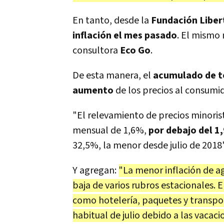
En tanto, desde la
Fundación Liber
inflación el mes pasado
. El mismo 
consultora
Eco Go
.
De esta manera, el
acumulado de t
aumento
de los precios al consumid
"El relevamiento de precios minoris
mensual de 1,6%,
por debajo del 1,
32,5%, la menor desde julio de 2018
Y agregan:
"La menor inflación de a
baja de varios rubros estacionales. 
como hotelería, paquetes y transpor
habitual de julio debido a las vacaci