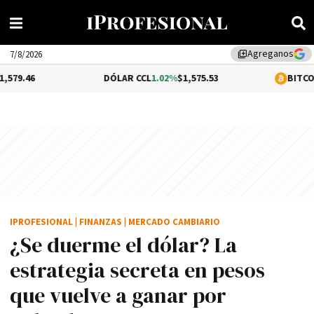
Agreganos
library_add
7/8/2026
DÓLAR CCL
1.02%
$1,575.53
BITCOIN
-0.32%
$64
IPROFESIONAL
|
FINANZAS
|
MERCADO CAMBIARIO
¿Se duerme el dólar? La
estrategia secreta en pesos
que vuelve a ganar por