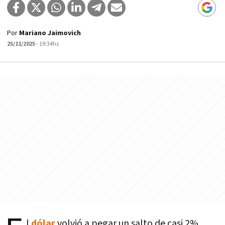
Por
Mariano Jaimovich
25/11/2025
- 19:34hs
l
dólar
volvió a pegar un salto de casi 2%