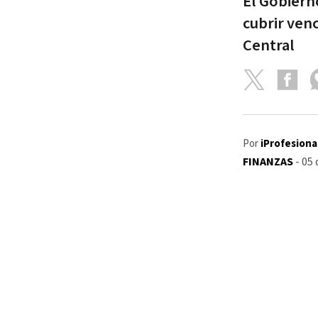
El Gobiern
cubrir ven
Central
Por
iProfesiona
FINANZAS
- 05 