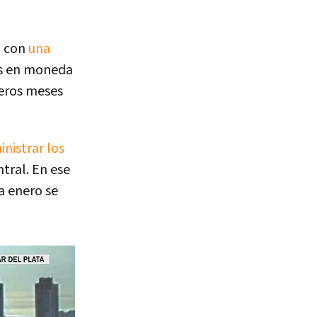
á con
una
os en moneda
meros meses
nistrar los
ntral. En ese
a enero se