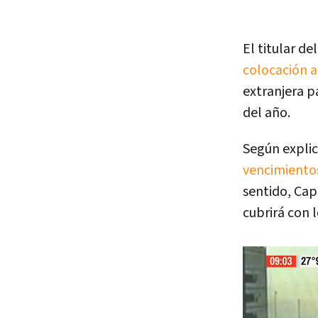
El titular d
colocación a
extranjera p
del año.
Según expli
vencimient
sentido, Cap
cubrirá con 