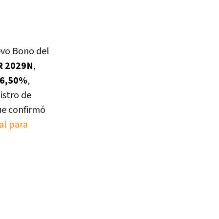
uevo Bono del
 2029N
,
6,50%
,
istro de
que confirmó
ial para