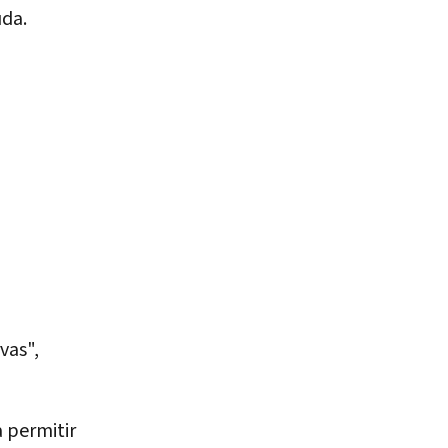
uda.
vas",
 permitir