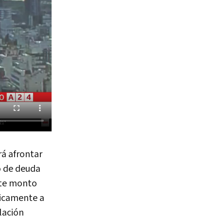
rá afrontar
o de deuda
ste monto
ficamente a
lación