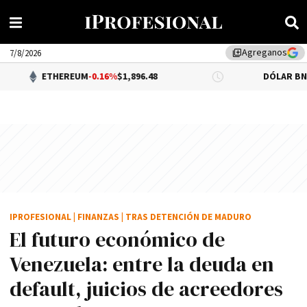
Agreganos
library_add
7/8/2026
ETHEREUM
-0.16%
$1,896.48
DÓLAR BNA
$1,520.0
IPROFESIONAL
|
FINANZAS
|
TRAS DETENCIÓN DE MADURO
El futuro económico de
Venezuela: entre la deuda en
default, juicios de acreedores