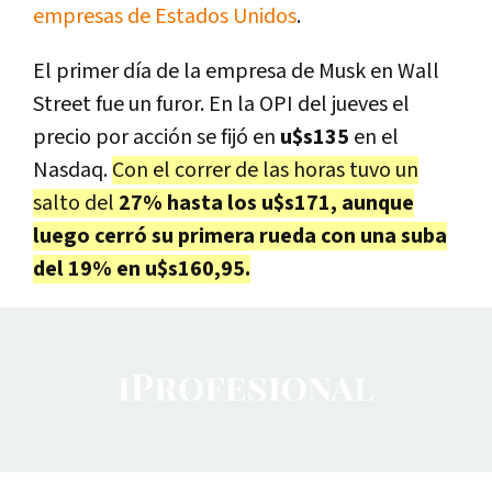
empresas de Estados Unidos
.
El primer día de la empresa de Musk en Wall
Street fue un furor. En la OPI del jueves el
precio por acción se fijó en
u$s135
en el
Nasdaq.
Con el correr de las horas tuvo un
salto del
27% hasta los u$s171, aunque
luego cerró su primera rueda con una suba
del 19% en u$s160,95.