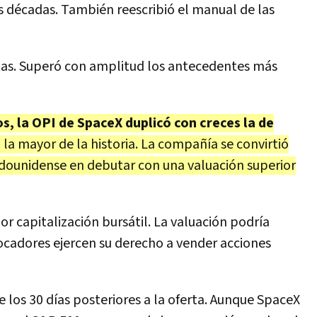
 décadas. También reescribió el manual de las
stas. Superó con amplitud los antecedentes más
, la OPI de SpaceX duplicó con creces la de
 la mayor de la historia. La compañía se convirtió
ounidense en debutar con una valuación superior
or capitalización bursátil. La valuación podría
ocadores ejercen su derecho a vender acciones
 los 30 días posteriores a la oferta. Aunque SpaceX