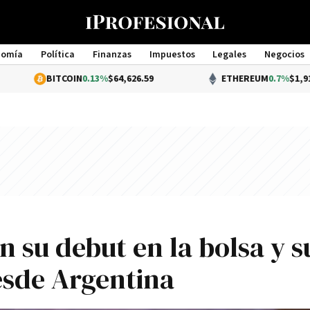
nomía
Política
Finanzas
Impuestos
Legales
Negocios
Management
BITCOIN
0.13%
$64,626.59
ETHEREUM
0.7%
$1,910.91
n su debut en la bolsa y s
esde Argentina