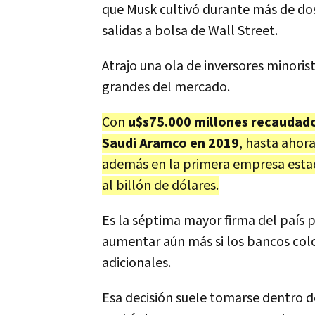
que Musk cultivó durante más de dos
salidas a bolsa de Wall Street.
Atrajo una ola de inversores minori
grandes del mercado.
Con
u$s75.000 millones recaudados
Saudi Aramco en 2019
, hasta ahora
además en la primera empresa estad
al billón de dólares.
Es la séptima mayor firma del país p
aumentar aún más si los bancos col
adicionales.
Esa decisión suele tomarse dentro de