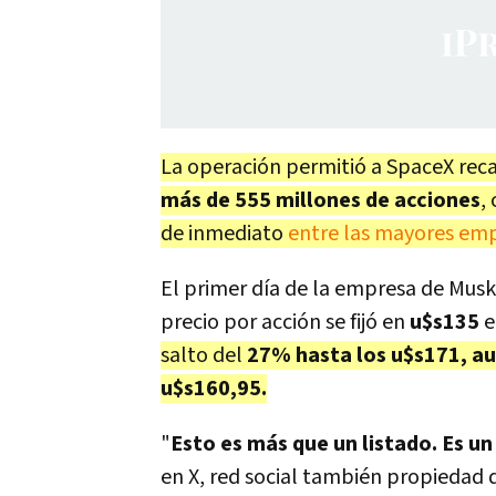
La operación permitió a SpaceX rec
más de 555 millones de acciones
,
de inmediato
entre las mayores em
El primer día de la empresa de Musk e
precio por acción se fijó en
u$s135
e
salto del
27% hasta los u$s171, au
u$s160,95.
"
Esto es más que un listado. Es u
en X, red social también propiedad 