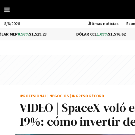
8/8/2026
Últimas noticias
Eco
.56%
$1,519.23
DÓLAR CCL
1.09%
$1,576.62
IPROFESIONAL
|
NEGOCIOS
|
INGRESO RÉCORD
VIDEO | SpaceX voló e
19%: cómo invertir d