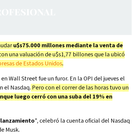
audar
u$s75.000 millones mediante la venta de
 con una valuación de u$s1,77 billones que la ubicó
presas de Estados Unidos
.
n Wall Street fue un furor. En la OPI del jueves el
n el Nasdaq.
Pero con el correr de las horas tuvo un
nque luego cerró con una suba del 19% en
n lanzamiento
", celebró la cuenta oficial del Nasdaq
de Musk.