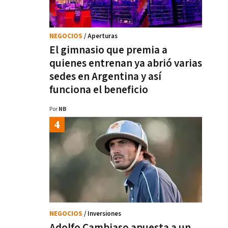
NEGOCIOS
/ Aperturas
El gimnasio que premia a
quienes entrenan ya abrió varias
sedes en Argentina y así
funciona el beneficio
Por
NB
NEGOCIOS
/ Inversiones
Adolfo Cambiaso apuesta a un