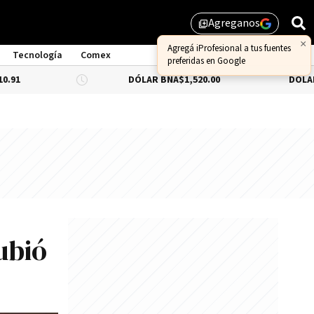
Agreganos
library_add
Tecnología
Comex
DÓLAR BNA
$1,520.00
DÓLAR BLUE
-0.
ubió