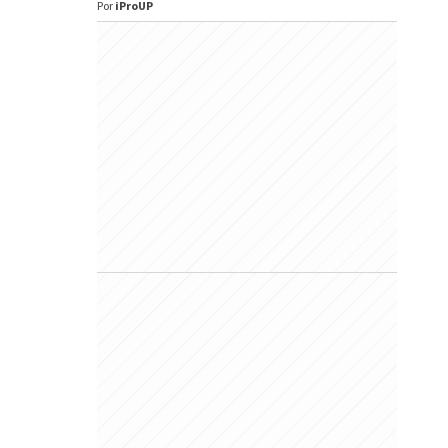
Por
iProUP