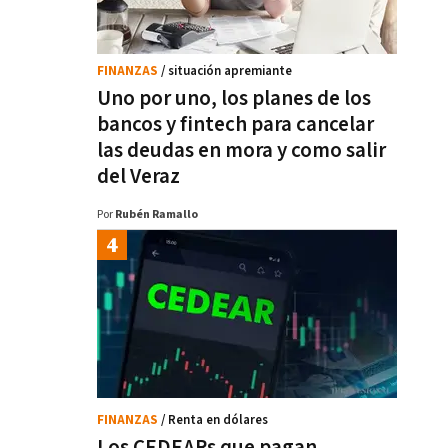
FINANZAS
/ situación apremiante
Uno por uno, los planes de los
bancos y fintech para cancelar
las deudas en mora y como salir
del Veraz
Por
Rubén Ramallo
FINANZAS
/ Renta en dólares
Los CEDEARs que pagan