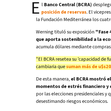
E
l
Banco Central (BCRA)
desplegó
posición de reservas
. El vicepr
la Fundación Mediterránea los cuatro
Werning tituló su exposición
"Fase 
que aporta sostenibilidad a la ec
acumula dólares mediante compras 
"El BCRA resetea su 'capacidad de fu
cambiaria que
suman más de u$s20
De esta manera,
el BCRA mostró el
momentos de estrés financiero y 
por las elecciones presidenciales y 
desestimando riesgos económicos.