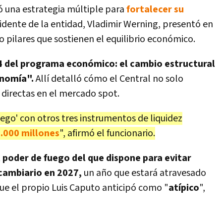
 una estrategia múltiple para
fortalecer su
esidente de la entidad, Vladimir Werning, presentó en
 pilares que sostienen el equilibrio económico.
4 del programa económico: el cambio estructural
onomía".
Allí detalló cómo el Central no solo
directas en el mercado spot.
ego' con otros tres instrumentos de liquidez
.000 millones
", afirmó el funcionario.
 poder de fuego del que dispone para evitar
cambiario en 2027,
un año que estará atravesado
que el propio Luis Caputo anticipó como "
atípico
",