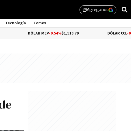
Agreganos
library_add
Tecnología
Comex
DÓLAR MEP
-0.54%
$1,510.79
DÓLAR CCL
-0.72%
$1,559
 de