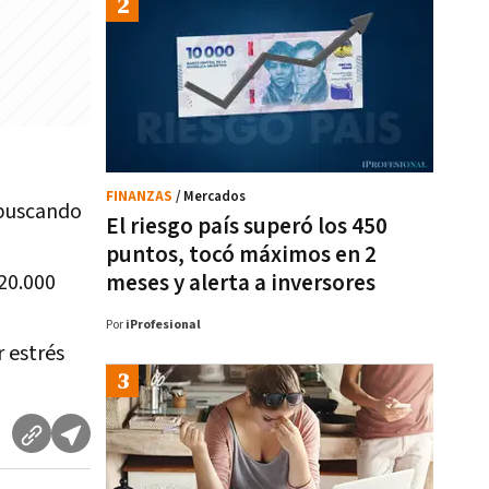
FINANZAS
/ Mercados
 buscando
El riesgo país superó los 450
puntos, tocó máximos en 2
20.000
meses y alerta a inversores
Por
iProfesional
r estrés