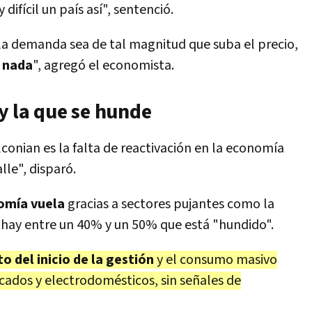
ifícil un país así", sentenció.
e la demanda sea de tal magnitud que suba el precio,
 nada
", agregó el economista.
y la que se hunde
conian es la falta de reactivación en la economía
lle", disparó.
omía vuela
gracias a sectores pujantes como la
o hay entre un 40% y un 50% que está "hundido".
 del inicio de la gestión
y el consumo masivo
dos y electrodomésticos, sin señales de