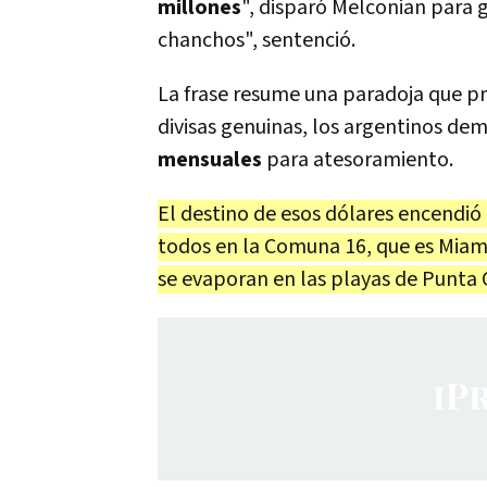
millones
", disparó Melconian para g
chanchos", sentenció.
La frase resume una paradoja que pr
divisas genuinas, los argentinos d
mensuales
para atesoramiento.
El destino de esos dólares encendió
todos en la Comuna 16, que es Miam
se evaporan en las playas de Punta 