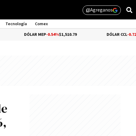
Agreganos
library_add
Tecnología
Comex
DÓLAR MEP
-0.54%
$1,510.79
DÓLAR CCL
-0.72%
$1,559.4
de
6,