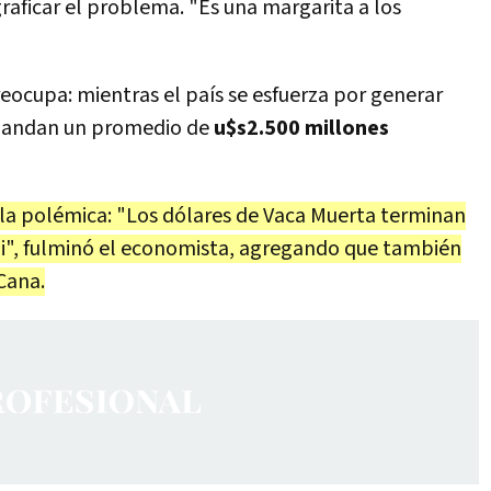
raficar el problema. "Es una margarita a los
eocupa: mientras el país se esfuerza por generar
emandan un promedio de
u$s2.500 millones
 la polémica: "Los dólares de Vaca Muerta terminan
i", fulminó el economista, agregando que también
Cana.