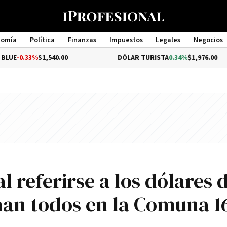
nomía
Política
Finanzas
Impuestos
Legales
Negocios
Management
3%
$1,540.00
DÓLAR TURISTA
0.34%
$1,976.00
l referirse a los dólares 
an todos en la Comuna 1