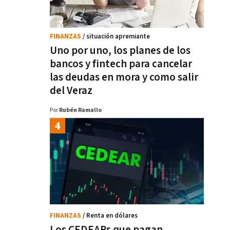
FINANZAS
/ situación apremiante
Uno por uno, los planes de los
bancos y fintech para cancelar
las deudas en mora y como salir
del Veraz
Por
Rubén Ramallo
FINANZAS
/ Renta en dólares
Los CEDEARs que pagan