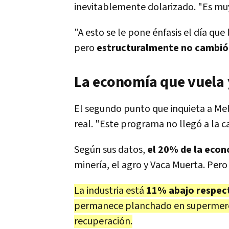
inevitablemente dolarizado. "Es muy d
"A esto se le pone énfasis el día qu
pero
estructuralmente no cambió
La economía que vuela 
El segundo punto que inquieta a Mel
real. "Este programa no llegó a la ca
Según sus datos,
el 20% de la econ
minería, el agro y Vaca Muerta. Per
La industria está
11% abajo respecto
permanece planchado en supermerca
recuperación.