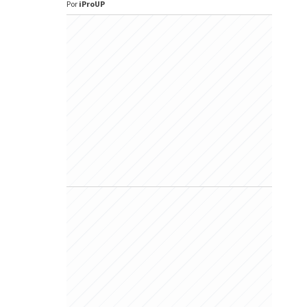
Por
iProUP