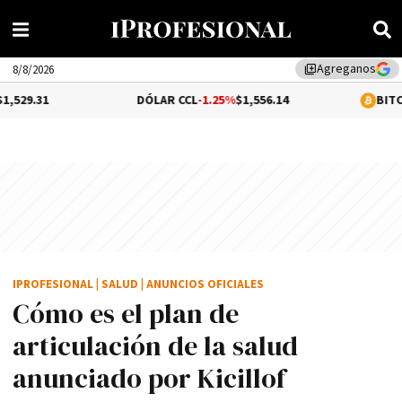
Agreganos
library_add
8/8/2026
DÓLAR CCL
-1.25%
$1,556.14
BITCOIN
-0.01%
$6
IPROFESIONAL
|
SALUD
|
ANUNCIOS OFICIALES
Cómo es el plan de
articulación de la salud
anunciado por Kicillof