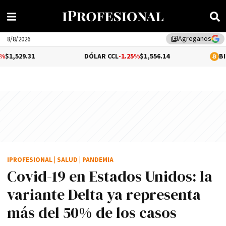
Agreganos
library_add
8/8/2026
DÓLAR CCL
-1.25%
$1,556.14
BITCOIN
$64,998
IPROFESIONAL
|
SALUD
|
PANDEMIA
Covid-19 en Estados Unidos: la
variante Delta ya representa
más del 50% de los casos