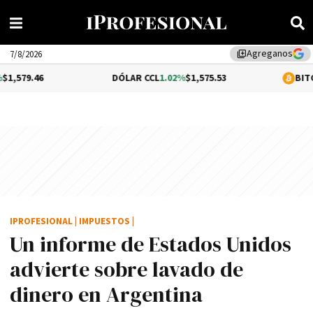
Agreganos
library_add
7/8/2026
DÓLAR CCL
1.02%
$1,575.53
BITCOIN
-0.08%
IPROFESIONAL
|
IMPUESTOS
|
Un informe de Estados Unidos
advierte sobre lavado de
dinero en Argentina