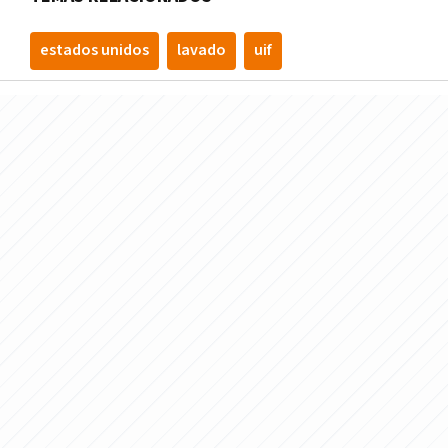
estados unidos
lavado
uif